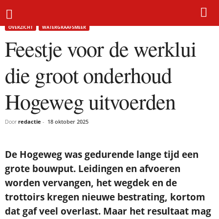
Home
Overzicht
Feestje voor de werklui die groot onderhoud Hogeweg uitvoerden
OVERZICHT
WATERGRAAFSMEER
Feestje voor de werklui
die groot onderhoud
Hogeweg uitvoerden
Door
redactie
-
18 oktober 2025
De Hogeweg was gedurende lange tijd een
grote bouwput. Leidingen en afvoeren
worden vervangen, het wegdek en de
trottoirs kregen nieuwe bestrating, kortom
dat gaf veel overlast. Maar het resultaat mag