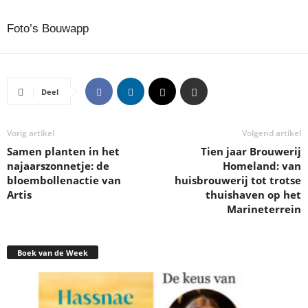
Foto’s Bouwapp
Deel
Vorig artikel
Volgend artikel
Samen planten in het
Tien jaar Brouwerij
najaarszonnetje: de
Homeland: van
bloembollenactie van
huisbrouwerij tot trotse
Artis
thuishaven op het
Marineterrein
Boek van de Week