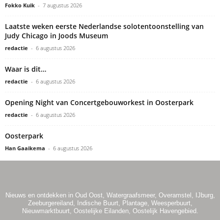
Fokko Kuik
-
7 augustus 2026
Laatste weken eerste Nederlandse solotentoonstelling van
Judy Chicago in Joods Museum
redactie
-
6 augustus 2026
Waar is dit…
redactie
-
6 augustus 2026
Opening Night van Concertgebouworkest in Oosterpark
redactie
-
6 augustus 2026
Oosterpark
Han Gaaikema
-
6 augustus 2026
Nieuws en ontdekken in Oud Oost, Watergraafsmeer, Overamstel, IJburg,
Zeeburgereiland, Indische Buurt, Plantage, Weesperbuurt,
Nieuwmarktbuurt, Oostelijke Eilanden, Oostelijk Havengebied.