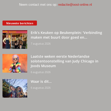
Neem contact met ons op:
redactie@oost-online.nl
Nieuwste berichten
Erik’s Keuken op Beukenplein: ‘Verbinding
maken met buurt door goed en...
7 augustus 2026
Laatste weken eerste Nederlandse
solotentoonstelling van Judy Chicago in
Joods Museum
6 augustus 2026
Waar is dit…
6 augustus 2026