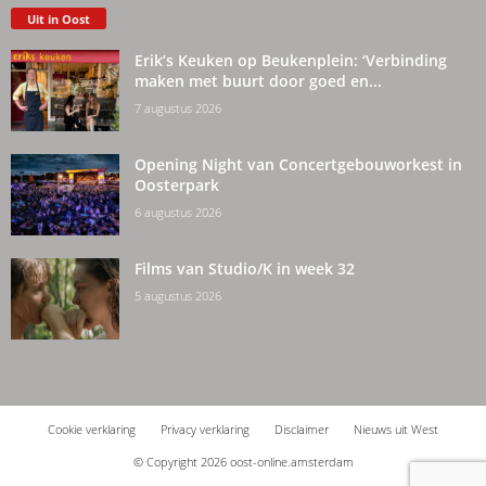
Uit in Oost
Erik’s Keuken op Beukenplein: ‘Verbinding
maken met buurt door goed en...
7 augustus 2026
Opening Night van Concertgebouworkest in
Oosterpark
6 augustus 2026
Films van Studio/K in week 32
5 augustus 2026
Cookie verklaring
Privacy verklaring
Disclaimer
Nieuws uit West
© Copyright 2026 oost-online.amsterdam