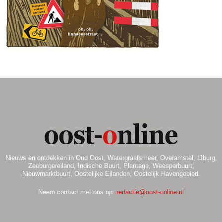
.
Nieuws en ontdekken in Oud Oost, Watergraafsmeer, Overamstel, IJburg,
Zeeburgereiland, Indische Buurt, Plantage, Weesperbuurt,
Nieuwmarktbuurt, Oostelijke Eilanden, Oostelijk Havengebied.
Neem contact met ons op:
redactie@oost-online.nl