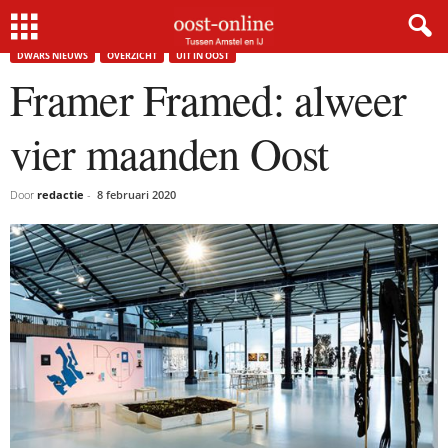
Home
Dwars nieuws
Framer Framed: alweer vier maanden Oost
DWARS NIEUWS
OVERZICHT
UIT IN OOST
Framer Framed: alweer
vier maanden Oost
Door
redactie
-
8 februari 2020