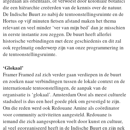
afgedaan als oriëntaals, of verwoest door koloniale botanici
die een hiërarchie creëerden van de kennis over de natuur.
De Indische Buurt zo nabij de tentoonstellingsruimte en de
Hortus op vijf minuten fietsen afstand maken het thema
relevant en veel minder ‘ver van mijn bed’ dan je misschien
in eerste instantie zou zeggen. De buurt heeft allerlei
historische verbindingen met deze geschiedenis en dit zal
ook regelmatig onderwerp zijn van onze programmering in
de tentoonstellingsruimte.
‘Glokaal’
Framer Framed zal zich verder gaan verdiepen in de buurt
en zoeken naar verbindingen tussen de lokale context en de
internationale tentoonstellingen, de aanpak van de
organisatie is ‘glokaal’. Amsterdam Oost als meest culturele
stadsdeel is dus een heel goede plek om gevestigd te zijn.
Om die reden werd ook Redouane Amine als coördinator
voor community activiteiten aangesteld. Redouane is
iemand die zich aangesproken voelt door kunst en cultuur,
al veel georganiseerd heeft in de Indische Buurt en zijn nek