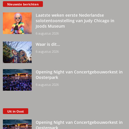
Nieuwste berichten
Laatste weken eerste Nederlandse
solotentoonstelling van Judy Chicago in
Joods Museum
6 augustus 2026
Waar is dit…
6 augustus 2026
Opening Night van Concertgebouworkest in
Oosterpark
6 augustus 2026
Uit in Oost
Opening Night van Concertgebouworkest in
Oosterpark