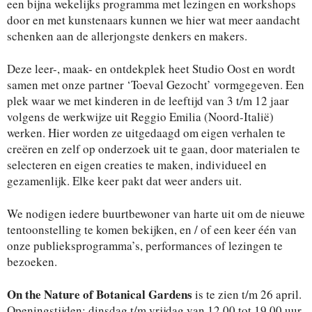
een bijna wekelijks programma met lezingen en workshops
door en met kunstenaars kunnen we hier wat meer aandacht
schenken aan de allerjongste denkers en makers.
Deze leer-, maak- en ontdekplek heet Studio Oost en wordt
samen met onze partner ‘Toeval Gezocht’ vormgegeven. Een
plek waar we met kinderen in de leeftijd van 3 t/m 12 jaar
volgens de werkwijze uit Reggio Emilia (Noord-Italië)
werken. Hier worden ze uitgedaagd om eigen verhalen te
creëren en zelf op onderzoek uit te gaan, door materialen te
selecteren en eigen creaties te maken, individueel en
gezamenlijk. Elke keer pakt dat weer anders uit.
We nodigen iedere buurtbewoner van harte uit om de nieuwe
tentoonstelling te komen bekijken, en / of een keer één van
onze publieksprogramma’s, performances of lezingen te
bezoeken.
On the Nature of Botanical Gardens
is te zien t/m 26 april.
Openingstijden: dinsdag t/m vrijdag van 12.00 tot 19.00 uur,