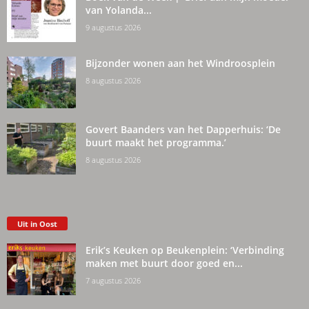
van Yolanda...
9 augustus 2026
Bijzonder wonen aan het Windroosplein
8 augustus 2026
Govert Baanders van het Dapperhuis: ‘De
buurt maakt het programma.’
8 augustus 2026
Uit in Oost
Erik’s Keuken op Beukenplein: ‘Verbinding
maken met buurt door goed en...
7 augustus 2026