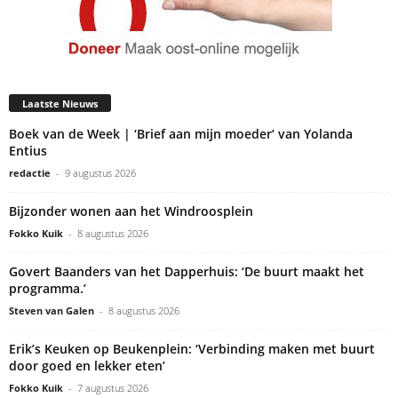
Laatste Nieuws
Boek van de Week | ‘Brief aan mijn moeder’ van Yolanda
Entius
redactie
-
9 augustus 2026
Bijzonder wonen aan het Windroosplein
Fokko Kuik
-
8 augustus 2026
Govert Baanders van het Dapperhuis: ‘De buurt maakt het
programma.’
Steven van Galen
-
8 augustus 2026
Erik’s Keuken op Beukenplein: ‘Verbinding maken met buurt
door goed en lekker eten’
Fokko Kuik
-
7 augustus 2026