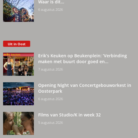
Waar is dit…
6 augustus 2026
Uit in Oost
Erik’s Keuken op Beukenplein: ‘Verbinding
maken met buurt door goed en...
7 augustus 2026
Opening Night van Concertgebouworkest in
Oosterpark
6 augustus 2026
Films van Studio/K in week 32
5 augustus 2026