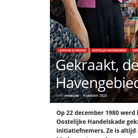
LEZEN EN SCHRIJVEN
OOSTELIJK HAVENGEBIED
OVE
Gekraakt, de
Havengebie
Door
redactie
-
4 oktober 2023
Op 22 december 1980 werd 
Oostelijke Handelskade gekr
initiatiefnemers. Ze is altij