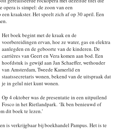
oit gerealiseerde rockopera met dezelfde titel die
e opera is simpel: de zoon van een
een kraakster. Het speelt zich af op 30 april. Een
men.
Het boek begint met de kraak en de
voorbereidingen ervan, hoe ze water, gas en elektra
aanlegden en de geboorte van de kinderen. De
carrières van Geert en Vera komen aan bod. Een
hoofdstuk is gewijd aan Jan Schaeffer, wethouder
van Amsterdam, Tweede Kamerlid en
staatssecretaris wonen, bekend van de uitspraak dat
je in gelul niet kunt wonen.
Op 4 oktober was de presentatie in een uitpuilend
Fosco in het Rietlandpark. ‘Ik ben benieuwd of
m dit boek te lezen.’
en is verkrijgbaar bij boekhandel Pampus. Het is te