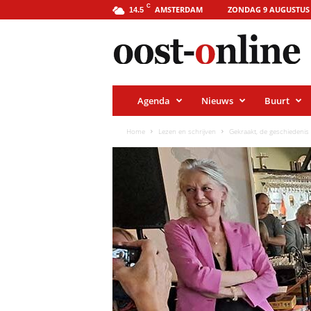
o
C
AMSTERDAM
ZONDAG 9 AUGUSTUS 
14.5
o
s
t
-
o
n
l
i
Agenda
Nieuws
Buurt
n
e
.
Home
Lezen en schrijven
Gekraakt, de geschiedenis
a
m
s
t
e
r
d
a
m