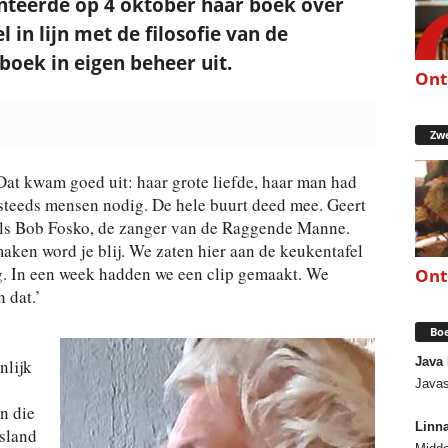
nteerde op 4 oktober haar boek over
l in lijn met de filosofie van de
boek in eigen beheer uit.
Ont
Zwe
 Dat kwam goed uit: haar grote liefde, haar man had
 steeds mensen nodig. De hele buurt deed mee. Geert
als Bob Fosko, de zanger van de Raggende Manne.
maken word je blij. We zaten hier aan de keukentafel
g. In een week hadden we een clip gemaakt. We
Ont
n dat.’
Boe
Java
nlijk
Javas
n die
Linn
sland