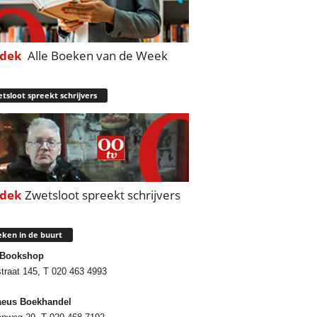
dek
Alle Boeken van de Week
tsloot spreekt schrijvers
dek
Zwetsloot spreekt schrijvers
ken in de buurt
 Bookshop
traat 145, T 020 463 4993
aeus Boekhandel