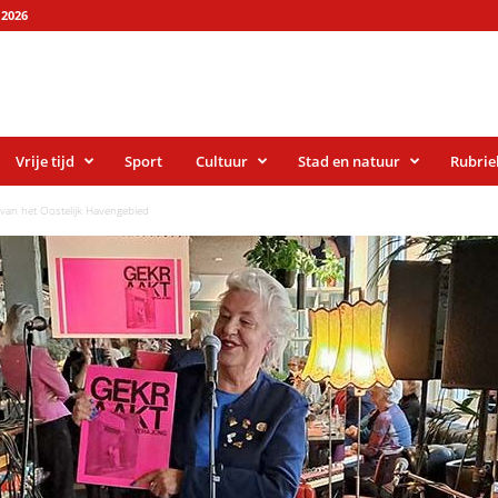
2026
Vrije tijd
Sport
Cultuur
Stad en natuur
Rubrie
 van het Oostelijk Havengebied