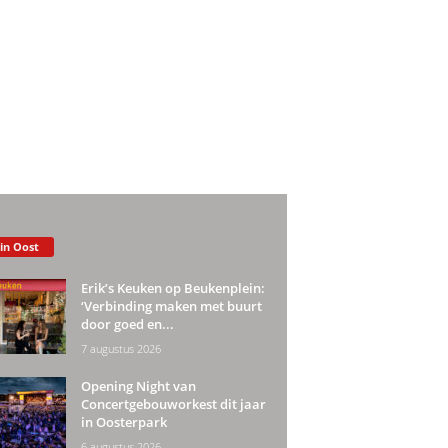
 in Oost
Erik’s Keuken op Beukenplein:
‘Verbinding maken met buurt
door goed en...
7 augustus 2026
Opening Night van
Concertgebouworkest dit jaar
in Oosterpark
6 augustus 2026