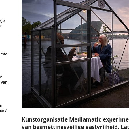
sje
e
rste
st
e van
en
ers’
Kunstorganisatie Mediamatic experim
van besmettingsveilige gastvrijheid. Lat