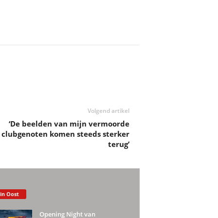
Volgend artikel
‘De beelden van mijn vermoorde
clubgenoten komen steeds sterker
terug’
 in Oost
Opening Night van