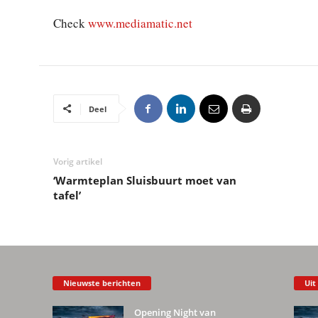
Check
www.mediamatic.net
Deel
Vorig artikel
‘Warmteplan Sluisbuurt moet van
tafel’
Nieuwste berichten
Uit
Opening Night van