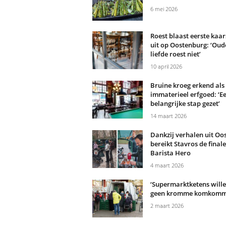
6 mei 2026
Roest blaast eerste kaar
uit op Oostenburg: ‘Oud
liefde roest niet’
10 april 2026
Bruine kroeg erkend als
immaterieel erfgoed: ‘Ee
belangrijke stap gezet’
14 maart 2026
Dankzij verhalen uit Oo
bereikt Stavros de final
Barista Hero
4 maart 2026
‘Supermarktketens will
geen kromme komkomm
2 maart 2026