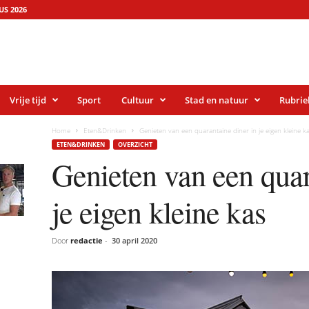
S 2026
Vrije tijd
Sport
Cultuur
Stad en natuur
Rubrie
Home
Eten&Drinken
Genieten van een quarantaine diner in je eigen kleine k
ETEN&DRINKEN
OVERZICHT
Genieten van een quar
je eigen kleine kas
Door
redactie
-
30 april 2020