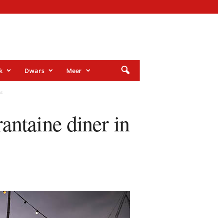
k
Dwars
Meer
as
antaine diner in