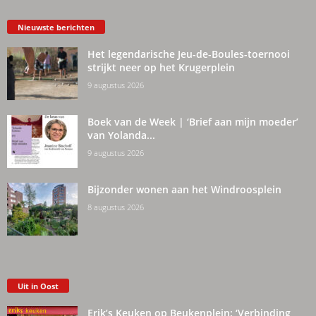
Nieuwste berichten
Het legendarische Jeu-de-Boules-toernooi
strijkt neer op het Krugerplein
9 augustus 2026
Boek van de Week | ‘Brief aan mijn moeder’
van Yolanda...
9 augustus 2026
Bijzonder wonen aan het Windroosplein
8 augustus 2026
Uit in Oost
Erik’s Keuken op Beukenplein: ‘Verbinding