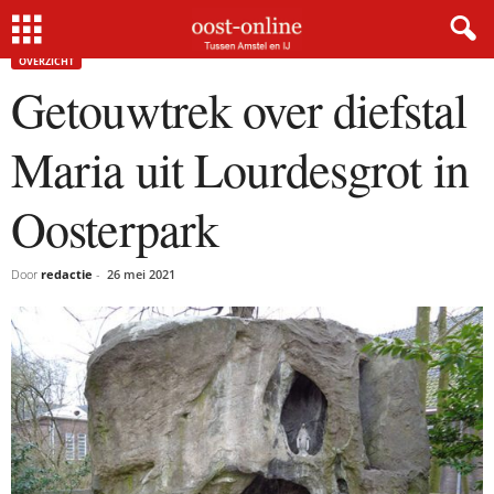
Home
Overzicht
Getouwtrek over diefstal Maria uit Lourdesgrot in Oosterpark
OVERZICHT
Getouwtrek over diefstal
Maria uit Lourdesgrot in
Oosterpark
Door
redactie
-
26 mei 2021