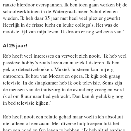
raakte hierdoor overspannen. Ik ben toen gaan werken bij de
schoolwerktuinen in de Watergraafsmeer. Schoffelen en
wieden. Ik heb daar 35 jaar met heel veel plezier gewerkt!
Heerlijk in de frisse lucht en leuke collega’s. Het was de
mooiste tijd van mijn leven. Ik droom er nog wel eens van.’
Al 25 jaar!
Rob heeft veel interesses en verveelt zich nooit. ‘Ik heb veel
passieve hobby’s zoals lezen en muziek luisteren. Ik ben
gek op detectiveboeken. Muziek luisteren kan mij erg
ontroeren. Ik hou van Mozart en opera. Ik kijk ook graag
televisie. In de slaapkamer heb ik ook televisie. Soms zijn
de mensen van de thuiszorg in de avond erg vroeg en word
ik al om 8 uur naar bed gebracht. Dan kan ik gelukkig nog
in bed televisie kijken.’
Rob heeft nooit een relatie gehad maar voelt zich absoluut
niet alleen of eenzaam. Met diverse hulptroepen lukt het
hem een goed en fijn leven te hebben. ‘Ik heb altijd aardige