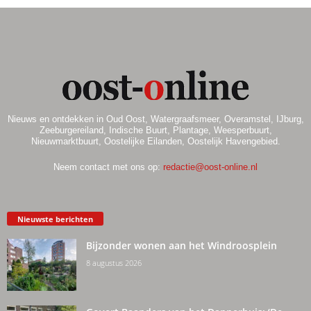
Nieuws en ontdekken in Oud Oost, Watergraafsmeer, Overamstel, IJburg,
Zeeburgereiland, Indische Buurt, Plantage, Weesperbuurt,
Nieuwmarktbuurt, Oostelijke Eilanden, Oostelijk Havengebied.
Neem contact met ons op:
redactie@oost-online.nl
Nieuwste berichten
Bijzonder wonen aan het Windroosplein
8 augustus 2026