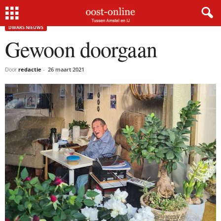
Home
Dwars nieuws
Gewoon doorgaan
DWARS NIEUWS
Gewoon doorgaan
Door
redactie
-
26 maart 2021