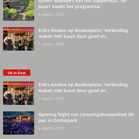
Govert Baanders van het Dapperhuis: ‘De
buurt maakt het programma.’
8 augustus 2026
Erik’s Keuken op Beukenplein: ‘Verbinding
maken met buurt door goed en...
7 augustus 2026
Uit in Oost
Erik’s Keuken op Beukenplein: ‘Verbinding
maken met buurt door goed en...
7 augustus 2026
Opening Night van Concertgebouworkest dit
jaar in Oosterpark
6 augustus 2026