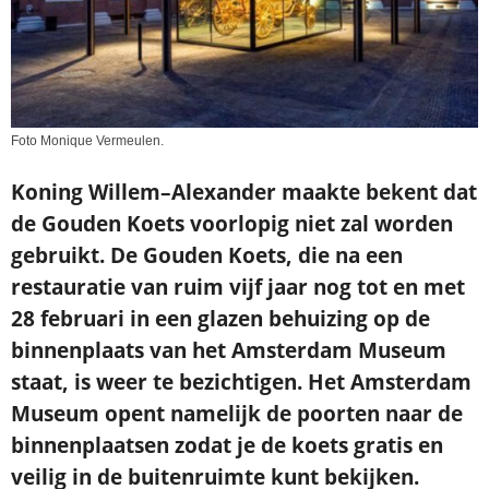
Foto Monique Vermeulen.
K
onin
g
Willem
–
Alexander
maakte
bekent dat
de Gouden Koets voorlopig niet
zal worden
gebruikt.
De Gouden Koets, di
e
na een
restauratie van ruim
vij
f
jaar
nog
tot en met
28 februar
i
in een glazen behuizing op de
binnenplaats van het Amsterdam
Museum
staat,
is
weer te bezichtigen. Het Amsterdam
Museum opent
namelijk
de
poorten naar de
binnenplaatsen zodat je de koets
gratis en
veilig in de buitenruimte
kunt bekijken.