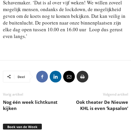
Schavemaker
.
‘
Dat is
al ov
e
r vijf weke
n
!
We willen zoveel
mogelijk mensen, ondanks de
lockdow
n
,
de
mogelijkhei
d
geven
om de koets
nog
te komen bekijken. Dat kan veilig in
de buitenlucht.
D
e poorten naar onze binnenplaatsen zijn
elke d
a
g
open
tussen 10.00 en 16.00 uu
r
Loop dus
gerust
even langs.’
Deel
Vorig artikel
Volgend artikel
Nog één week lichtkunst
Ook theater De Nieuwe
kijken
KHL is even ‘kapsalon’
Boek van de Week