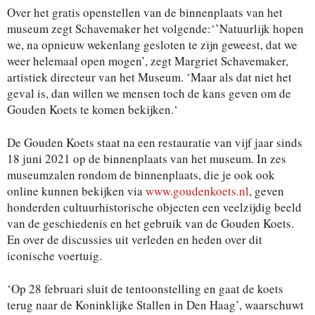
Over het gratis openstellen van de binnenplaats van het
museum
zegt
Schavemake
r
het volgende:
‘
’N
atuurlijk hopen
w
e
,
na
opnieu
w
weke
n
lang gesloten te zijn geweest, dat we
wee
r
helemaal open
moge
n’, zegt Margriet Schavemaker,
artistiek directeur van het Museum
.
‘
M
aar als dat niet
het
geval i
s
,
dan willen we mensen toch de kans geven om de
Gouden
Koet
s
te komen bekijke
n
.
‘
D
e
Gouden Koets
staat
na een resta
uratie van vijf jaar sinds
18 juni
2021
op de binnenplaats va
n
het museu
m
. In
zes
museumzalen rondom de binnenplaat
s
,
die je ook ook
online kunnen bekijken via
www.goudenkoets.n
l
,
geven
honde
rden
cultuurhistorische objecte
n
een veelzijdig beeld
van de geschiedenis en het gebruik van de Gouden
Koets.
En over de discussies uit verleden en heden over dit
iconische voertuig.
‘
O
p
28
februar
i
sluit de tentoonstelling en gaat de koets
terug n
aar de Koninklijke
S
tallen in Den Haa
g’, waarschuwt