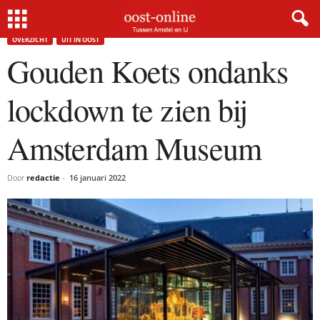
Home
Overzicht
Gouden Koets ondanks lockdown te zien bij Amsterdam Museum
OVERZICHT
UIT IN OOST
Gouden Koets ondanks
lockdown te zien bij
Amsterdam Museum
Door
redactie
-
16 januari 2022