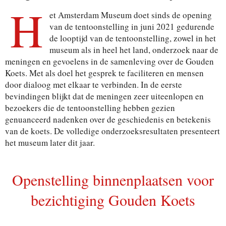
H
et Amsterdam Museum d
o
et sinds de opening
van de
te
n
toonstelling in juni 2021
gedurende
de looptijd van de tentoonstelling, zowe
l
in het
museum
als
in
heel het la
n
d
,
onderzoek naar de
men
i
ngen
en gevoelens
in de samenleving ove
r
de Gouden
Koet
s
.
Met als doel het gesprek te faciliteren en mensen
door dialoog met elkaar te verbinden
.
In de eerste
bevindingen
blijkt dat
de meningen zeer
u
itee
n
lopen en
bezoekers die de
tentoonstelling hebben
gezien
genuanceer
d
nadenken over de geschiedenis en
betekenis
van de
k
o
e
ts
.
De volledige
onderzoe
k
s
resu
l
t
a
t
en pre
s
e
n
teert
het museum later dit
j
aar.
Openstelling binnenplaatsen voor
bezichtiging Gouden Koet
s