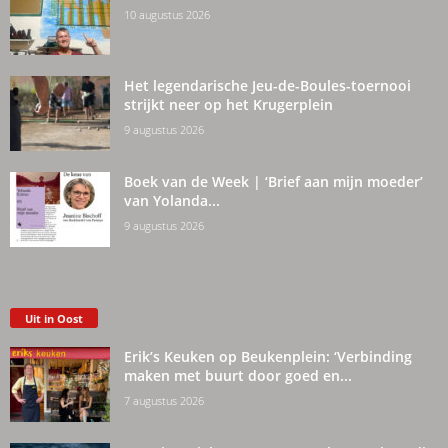
10 augustus 2026
Het legendarische Jeu-de-Boules-toernooi
strijkt neer op het Krugerplein
9 augustus 2026
Boek van de Week | ‘Brief aan mijn moeder’
van Yolanda...
9 augustus 2026
Uit in Oost
Erik’s Keuken op Beukenplein: ‘Verbinding
maken met buurt door goed en...
7 augustus 2026