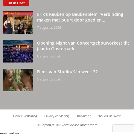
Uit in Oost
Erik’s Keuken op Beukenplein: ‘Verbinding
maken met buurt door goed en...
7 augustus 2026
Opening Night van Concertgebouworkest dit
jaar in Oosterpark
6 augustus 2026
Films van Studio/K in week 32
5 augustus 2026
Cookie verklaring
Privacy verklaring
Disclaimer
Nieuws uit West
© Copyright 2026 oost-online.amsterdam
oost-online