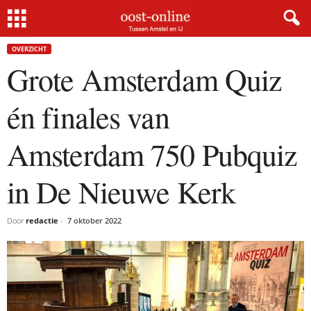
Home
Overzicht
Grote Amsterdam Quiz én finales van Amsterdam 750 Pubquiz in De
Nieuwe...
OVERZICHT
Grote Amsterdam Quiz
én finales van
Amsterdam 750 Pubquiz
in De Nieuwe Kerk
Door
redactie
-
7 oktober 2022