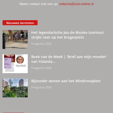
Neem contact met ons op:
redactie@oost-online.nl
Nieuwste berichten
Het legendarische Jeu-de-Boules-toernooi
strijkt neer op het Krugerplein
9 augustus 2026
Boek van de Week | ‘Brief aan mijn moeder’
van Yolanda...
9 augustus 2026
Bijzonder wonen aan het Windroosplein
8 augustus 2026