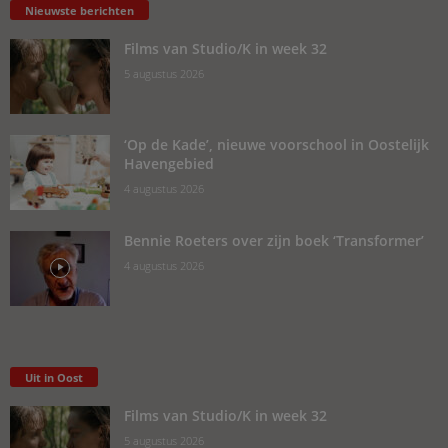
Nieuwste berichten
Films van Studio/K in week 32
5 augustus 2026
‘Op de Kade’, nieuwe voorschool in Oostelijk
Havengebied
4 augustus 2026
Bennie Roeters over zijn boek ‘Transformer’
4 augustus 2026
Uit in Oost
Films van Studio/K in week 32
5 augustus 2026