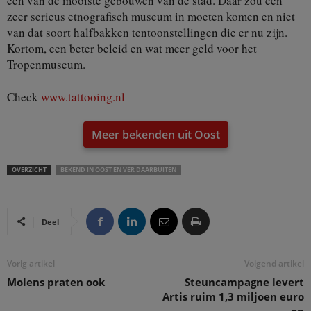
een van de mooiste gebouwen van de stad. Daar zou een
zeer serieus etnografisch museum in moeten komen en niet
van dat soort halfbakken tentoonstellingen die er nu zijn.
Kortom, een beter beleid en wat meer geld voor het
Tropenmuseum.
Check
www.tattooing.nl
Meer bekenden uit Oost
OVERZICHT
BEKEND IN OOST EN VER DAARBUITEN
Deel
Vorig artikel
Volgend artikel
Molens praten ook
Steuncampagne levert
Artis ruim 1,3 miljoen euro
op