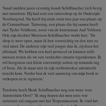
Vanaf midden jaren zeventig houdt Schiffmacher zich bezig
met tatoeëren. Hij had ooit een tattooshop op de Oudezijds
Voorburgwal. Nu heeft hij sinds ruim tien jaar een plaats op
de Centuurbaan: Tattooing, een plaats die hij samen heeft
met Tycho Veldhoen, zoon van de kunstenaar Aad Veldoen.
Ook zijn dochter Morrison Schiffmacher werkt hier. ‘De
shop is weer open, maar ik ben voorzichtig en doe niet zo
veel meer. De anderen zijn veel jonger dan ik, zij doen het
allemaal. We hebben een heel protocol en kunnen zelfs
mensen testen als we een verdachte situatie tegenkomen. Ik
wil hoogstens een klein souvenirtje zetten op iemands rug
of been. Als ik maar niet in zijn rechtstreekse ademtocht
terecht kom. Verder ben ik veel aanwezig om mijn boek te
verkopen en te signeren.’
Tenslotte heeft Henk Schiffmacher nog een wens voor
Amsterdam-Oost? ‘Ik mag hopen dat men eens wat
serieuzer zal omgaan met het Tropenmuseum. Ik vind het