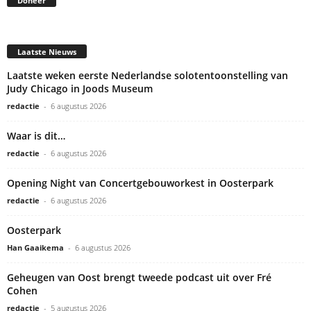
Doneer
Laatste Nieuws
Laatste weken eerste Nederlandse solotentoonstelling van
Judy Chicago in Joods Museum
redactie
-
6 augustus 2026
Waar is dit…
redactie
-
6 augustus 2026
Opening Night van Concertgebouworkest in Oosterpark
redactie
-
6 augustus 2026
Oosterpark
Han Gaaikema
-
6 augustus 2026
Geheugen van Oost brengt tweede podcast uit over Fré
Cohen
redactie
-
5 augustus 2026