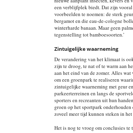
nieuwe aanplant insecten, kevers en v
een verblijfplek biedt. Dat zijn voor
voorbeelden te noemen: de sterk geur
bergamot en die eau-de-cologne bollet
winterharde banaan. Maar geen palmen,
tegenstelling tot bamboesoorten.’
Zintuigelijke waarneming
De verandering van het klimaat is ook
zijn te droog, te nat of te warm aan 
aan het eind van de zomer. Alles wat 
om een groenpark te realiseren waari
zintuigelijke waarneming met geur en
parkeerterreinen en langs de sportve
sporters en recreanten uit hun handen
groen op het sportpark onderhouden d
zoveel meer tijd kunnen steken in he
Het is nog te vroeg om conclusies te 