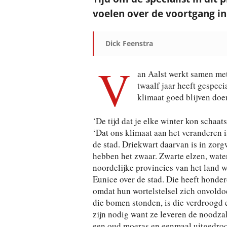
voelen over de voortgang in
Dick Feenstra
V
an Aalst werkt samen met
twaalf jaar heeft gespeci
klimaat goed blijven doe
‘De tijd dat je elke winter kon schaat
‘Dat ons klimaat aan het veranderen i
de stad. Driekwart daarvan is in zorg
hebben het zwaar. Zwarte elzen, water
noordelijke provincies van het land w
Eunice over de stad. Die heeft hond
omdat hun wortelstelsel zich onvoldo
die bomen stonden, is die verdroogd 
zijn nodig want ze leveren de noodz
een oud moeras en eenmaal uitgedroo