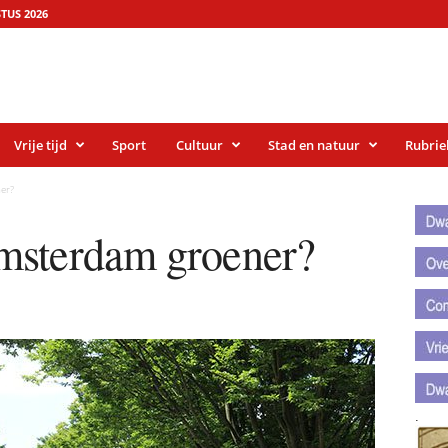
TUS 2026
Vrije tijd
Sport
Cultuur
Stad en natuur
Rubrie
.
er?
.
msterdam groener?
.