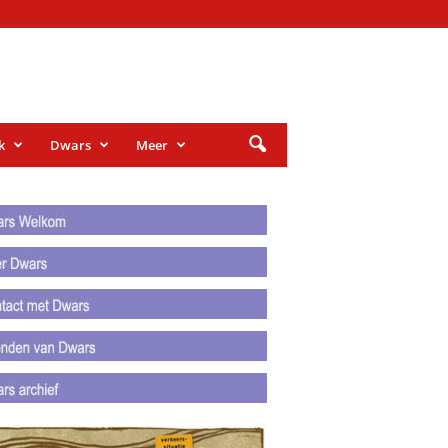
k
Dwars
Meer