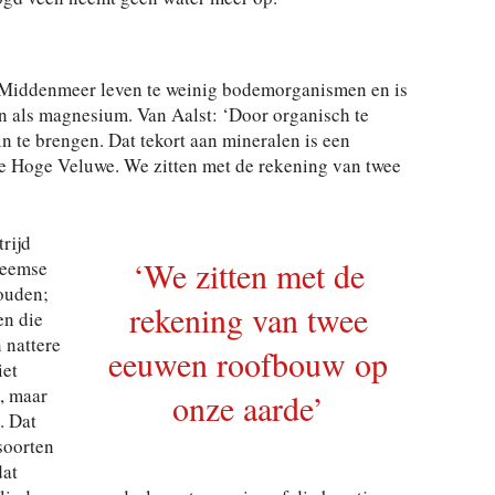
 Middenmeer leven te weinig bodemorganismen en is
en als magnesium. Van Aalst: ‘Door organisch te
n te brengen. Dat tekort aan mineralen is een
ie Hoge Veluwe. We zitten met de rekening van twee
rijd
‘We zitten met de
heemse
houden;
rekening van twee
en die
 nattere
eeuwen roofbouw op
iet
, maar
onze aarde’
. Dat
soorten
dat