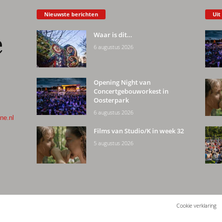
Nieuwste berichten
Uit
Waar is dit…
6 augustus 2026
Opening Night van
Concertgebouworkest in
Oosterpark
6 augustus 2026
ne.nl
Films van Studio/K in week 32
5 augustus 2026
Cookie verklaring