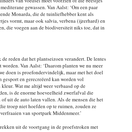
linders van voedsel moet voorzien of die beestjes
al mediterane gewassen. Van Aalst: ‘Om een paar
ende Monarda, die de tuinliefhebber kent als
jes vormt, maar ook salvia, verbena (ijzerhard) en
 die voegen aan de biodiversiteit niks toe, dat in
 de reden dat het plantseizoen verandert. De lentes
het worden. Van Aalst: ‘Daarom planten we nu meer
we doen is proefondervindelijk, maar met het doel
n gesport en gerecreëerd kan worden vol
 kleur. Wat me altijd weer verbaasd op de
lden, is de enorme hoeveelheid zwerfafval die
 of uit de auto laten vallen. Als de mensen die het
ie troep niet hoefden op te ruimen, zouden ze
t verfraaien van sportpark Middenmeer.’
trekken uit de voortgang in de proefstroken met