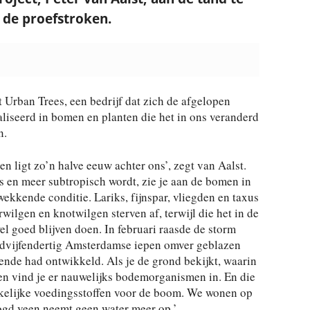
 de proefstroken.
 Urban Trees, een bedrijf dat zich de afgelopen
aliseerd in bomen en planten die het in ons veranderd
n.
sen ligt zo’n halve eeuw achter ons’, zegt van Aalst.
s en meer subtropisch wordt, zie je aan de bomen in
wekkende conditie. Lariks, fijnspar, vliegden en taxus
wilgen en knotwilgen sterven af, terwijl die het in de
el goed blijven doen. In februari raasde de storm
erdvijfendertig Amsterdamse iepen omver geblazen
ende had ontwikkeld. Als je de grond bekijkt, waarin
en vind je er nauwelijks bodemorganismen in. En die
akelijke voedingsstoffen voor de boom. We wonen op
gd veen neemt geen water meer op.’