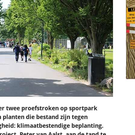
.
er twee proefstroken op sportpark
lanten die bestand zijn tegen
gheid: klimaatbestendige beplanting.
project, Peter van Aalst, aan de tand te