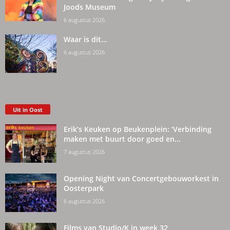
Joods Museum
6 augustus 2026
Waar is dit…
6 augustus 2026
Uit in Oost
Erik’s Keuken op Beukenplein: ‘Verbinding
maken met buurt door goed en...
7 augustus 2026
Opening Night van Concertgebouworkest in
Oosterpark
6 augustus 2026
Films van Studio/K in week 32