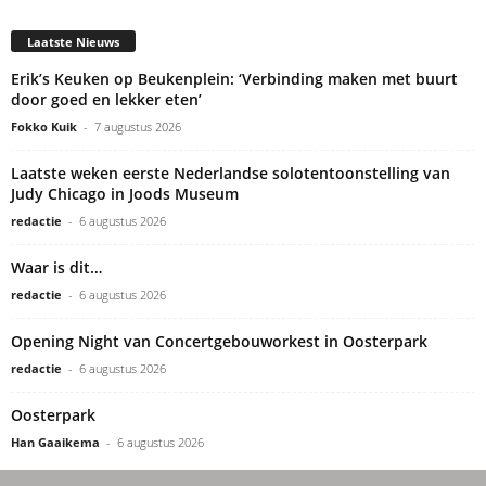
Laatste Nieuws
Erik’s Keuken op Beukenplein: ‘Verbinding maken met buurt
door goed en lekker eten’
Fokko Kuik
-
7 augustus 2026
Laatste weken eerste Nederlandse solotentoonstelling van
Judy Chicago in Joods Museum
redactie
-
6 augustus 2026
Waar is dit…
redactie
-
6 augustus 2026
Opening Night van Concertgebouworkest in Oosterpark
redactie
-
6 augustus 2026
Oosterpark
Han Gaaikema
-
6 augustus 2026