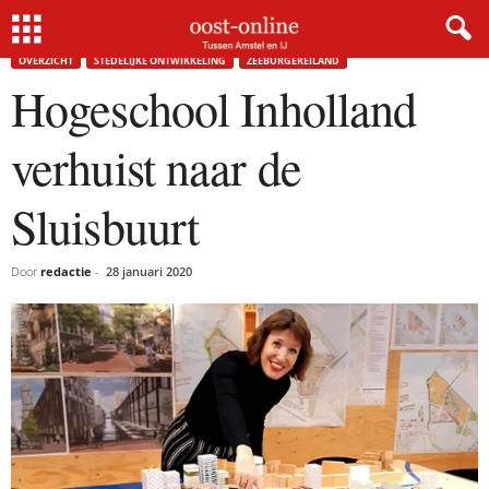
Home
Overzicht
Hogeschool Inholland verhuist naar de Sluisbuurt
OVERZICHT
STEDELIJKE ONTWIKKELING
ZEEBURGEREILAND
Hogeschool Inholland
verhuist naar de
Sluisbuurt
Door
redactie
-
28 januari 2020