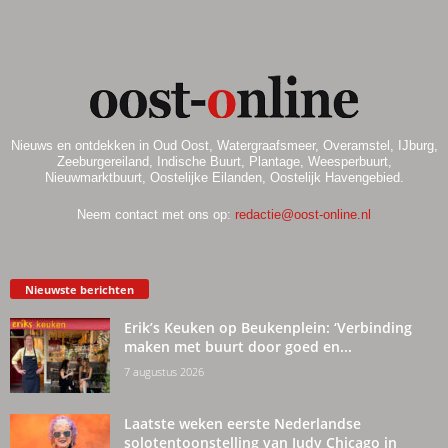
Nieuws en ontdekken in Oud Oost, Watergraafsmeer, Overamstel, IJburg,
Zeeburgereiland, Indische Buurt, Plantage, Weesperbuurt,
Nieuwmarktbuurt, Oostelijke Eilanden, Oostelijk Havengebied.
Neem contact met ons op:
redactie@oost-online.nl
Nieuwste berichten
Erik’s Keuken op Beukenplein: ‘Verbinding
maken met buurt door goed en...
7 augustus 2026
Laatste weken eerste Nederlandse
solotentoonstelling van Judy Chicago in