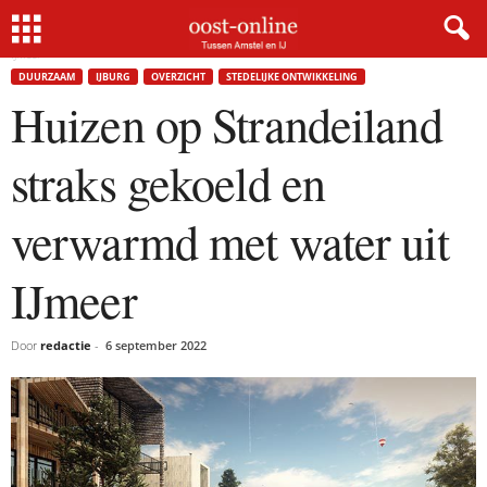
Home
Duurzaam
Huizen op Strandeiland straks gekoeld en verwarmd met water uit
IJmeer
DUURZAAM
IJBURG
OVERZICHT
STEDELIJKE ONTWIKKELING
Huizen op Strandeiland
straks gekoeld en
verwarmd met water uit
IJmeer
Door
redactie
-
6 september 2022