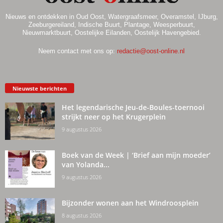
Nieuws en ontdekken in Oud Oost, Watergraafsmeer, Overamstel, IJburg,
Zeeburgereiland, Indische Buurt, Plantage, Weesperbuurt,
Nieuwmarktbuurt, Oostelijke Eilanden, Oostelijk Havengebied.
Neem contact met ons op:
redactie@oost-online.nl
Nieuwste berichten
Het legendarische Jeu-de-Boules-toernooi
strijkt neer op het Krugerplein
9 augustus 2026
Boek van de Week | ‘Brief aan mijn moeder’
van Yolanda...
9 augustus 2026
Bijzonder wonen aan het Windroosplein
8 augustus 2026