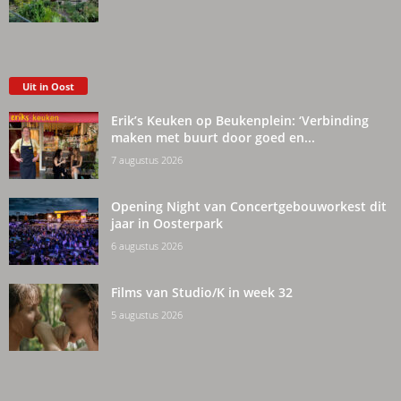
Uit in Oost
Erik’s Keuken op Beukenplein: ‘Verbinding
maken met buurt door goed en...
7 augustus 2026
Opening Night van Concertgebouworkest dit
jaar in Oosterpark
6 augustus 2026
Films van Studio/K in week 32
5 augustus 2026