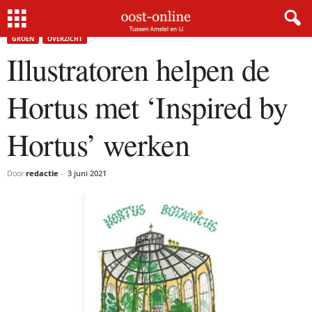
Home
Groen
Illustratoren helpen de Hortus met ‘Inspired by Hortus’ werken
GROEN
OVERZICHT
Illustratoren helpen de
Hortus met ‘Inspired by
Hortus’ werken
Door
redactie
-
3 juni 2021