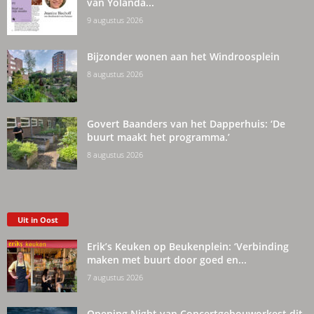
van Yolanda...
9 augustus 2026
Bijzonder wonen aan het Windroosplein
8 augustus 2026
Govert Baanders van het Dapperhuis: ‘De
buurt maakt het programma.’
8 augustus 2026
Uit in Oost
Erik’s Keuken op Beukenplein: ‘Verbinding
maken met buurt door goed en...
7 augustus 2026
Opening Night van Concertgebouworkest dit