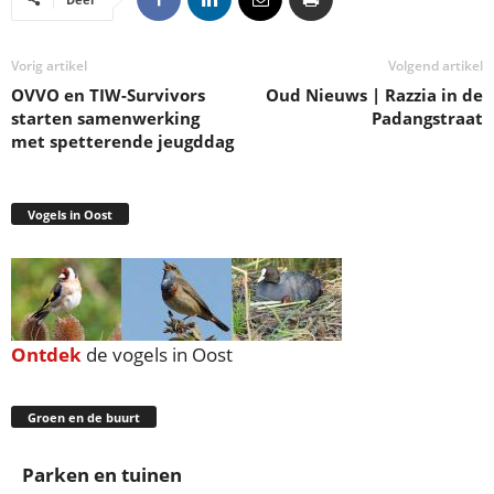
Vorig artikel
Volgend artikel
OVVO en TIW-Survivors
Oud Nieuws | Razzia in de
starten samenwerking
Padangstraat
met spetterende jeugddag
Vogels in Oost
Ontdek
de vogels in Oost
Groen en de buurt
Parken en tuinen