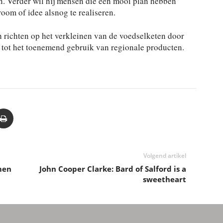
n. Verder wil hij mensen die een mooi plan hebben
oom of idee alsnog te realiseren.
h richten op het verkleinen van de voedselketen door
n tot het toenemend gebruik van regionale producten.
Volgend artikel
men
John Cooper Clarke: Bard of Salford is a
sweetheart