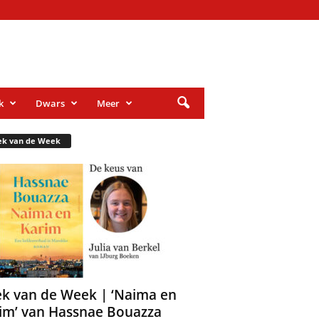
k
Dwars
Meer
ek van de Week
k van de Week | ‘Naima en
im’ van Hassnae Bouazza