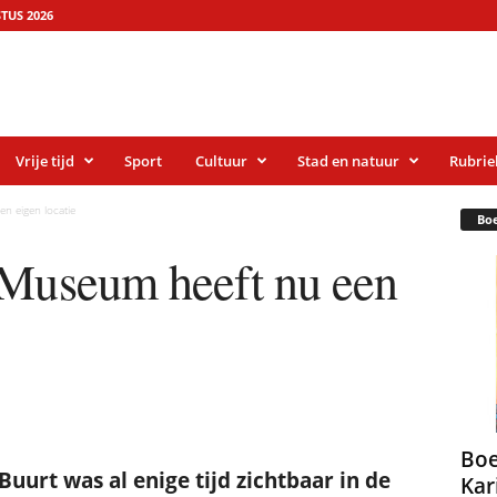
TUS 2026
Vrije tijd
Sport
Cultuur
Stad en natuur
Rubrie
n eigen locatie
Bo
 Museum heeft nu een
Boe
urt was al enige tijd zichtbaar in de
Kar