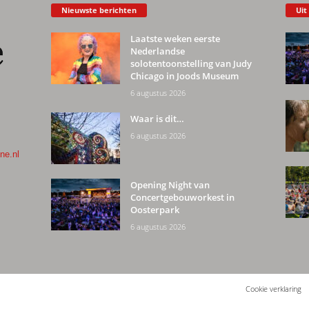
Nieuwste berichten
Uit
Laatste weken eerste
Nederlandse
solotentoonstelling van Judy
Chicago in Joods Museum
6 augustus 2026
Waar is dit…
6 augustus 2026
ne.nl
Opening Night van
Concertgebouworkest in
Oosterpark
6 augustus 2026
Cookie verklaring