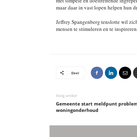
met simpele en doeltreffende ingrepe
maar daar in vast lopen helpen hun dr
Jeffrey Spangenberg tenslotte wil zic
mensen te stimuleren en te inspirere
Deel
Vorig artikel
Gemeente start meldpunt proble
woningonderhoud