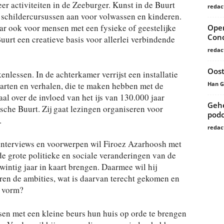
r activiteiten in de Zeeburger. Kunst in de Buurt
redac
 schildercursussen aan voor volwassen en kinderen.
ar ook voor mensen met een fysieke of geestelijke
Open
Conc
uurt een creatieve basis voor allerlei verbindende
redac
Oost
nlessen. In de achterkamer verrijst een installatie
Han 
arten en verhalen, die te maken hebben met de
haal over de invloed van het ijs van 130.000 jaar
Gehe
che Buurt. Zij gaat lezingen organiseren voor
podc
.
redac
 interviews en voorwerpen wil Firoez Azarhoosh met
 grote politieke en sociale veranderingen van de
wintig jaar in kaart brengen. Daarmee wil hij
en de ambities, wat is daarvan terecht gekomen en
e vorm?
n met een kleine beurs hun huis op orde te brengen