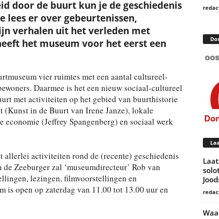
id door de buurt kun je de geschiedenis
redac
e lees er over gebeurtenissen,
jn verhalen uit het verleden met
Do
heeft het museum voor het eerst een
urtmuseum vier ruimtes met een aantal cultureel-
ewoners. Daarmee is het een nieuw sociaal-cultureel
rt met activiteiten op het gebied van buurthistorie
 (Kunst in de Buurt van Irene Janze), lokale
e economie (Jeffrey Spangenberg) en sociaal werk
Laa
llerlei activiteiten rond de (recente) geschiedenis
Laat
In de Zeeburger zal ‘museumdirecteur’ Rob van
solo
lingen, lezingen, filmvoorstellingen en
Joo
 is open op zaterdag van 11.00 tot 13.00 uur en
redac
Waar