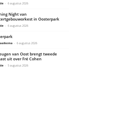
tie
-
6 augustus 2026
ing Night van
ertgebouworkest in Oosterpark
tie
-
6 augustus 2026
erpark
Gaaikema
-
6 augustus 2026
ugen van Oost brengt tweede
ast uit over Fré Cohen
tie
-
5 augustus 2026