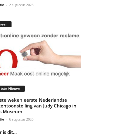
tie
-
2 augustus 2026
neer
tste Nieuws
ste weken eerste Nederlandse
tentoonstelling van Judy Chicago in
ds Museum
tie
-
6 augustus 2026
 is dit…