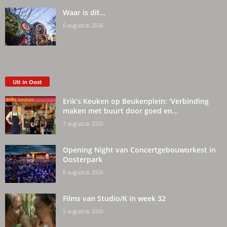
Waar is dit…
6 augustus 2026
Uit in Oost
Erik’s Keuken op Beukenplein: ‘Verbinding
maken met buurt door goed en...
7 augustus 2026
Opening Night van Concertgebouworkest in
Oosterpark
6 augustus 2026
Films van Studio/K in week 32
5 augustus 2026