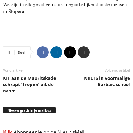
We zijn in elk geval een stuk toegankelijker dan de mensen
in Stopera.’
Deel
Vorig artikel
Volgend artikel
KIT aan de Mauritskade
[N]IETS in voormalige
schrapt ‘Tropen’ uit de
Barbaraschool
naam
Nieuws gratis in je mailbox
Klik
Abonneer je op de NieuwsMail