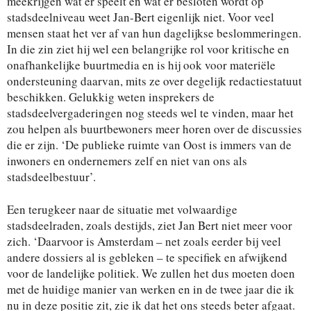
meekrijgen wat er speelt en wat er besloten wordt op
stadsdeelniveau weet Jan-Bert eigenlijk niet. Voor veel
mensen staat het ver af van hun dagelijkse beslommeringen.
In die zin ziet hij wel een belangrijke rol voor kritische en
onafhankelijke buurtmedia en is hij ook voor materiële
ondersteuning daarvan, mits ze over degelijk redactiestatuut
beschikken. Gelukkig weten insprekers de
stadsdeelvergaderingen nog steeds wel te vinden, maar het
zou helpen als buurtbewoners meer horen over de discussies
die er zijn. ‘De publieke ruimte van Oost is immers van de
inwoners en ondernemers zelf en niet van ons als
stadsdeelbestuur’.
Een terugkeer naar de situatie met volwaardige
stadsdeelraden, zoals destijds, ziet Jan Bert niet meer voor
zich. ‘Daarvoor is Amsterdam – net zoals eerder bij veel
andere dossiers al is gebleken – te specifiek en afwijkend
voor de landelijke politiek. We zullen het dus moeten doen
met de huidige manier van werken en in de twee jaar die ik
nu in deze positie zit, zie ik dat het ons steeds beter afgaat.