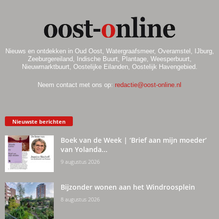
Nieuws en ontdekken in Oud Oost, Watergraafsmeer, Overamstel, IJburg,
Zeeburgereiland, Indische Buurt, Plantage, Weesperbuurt,
Nieuwmarktbuurt, Oostelijke Eilanden, Oostelijk Havengebied.
Neem contact met ons op:
redactie@oost-online.nl
Nieuwste berichten
Boek van de Week | ‘Brief aan mijn moeder’
van Yolanda...
9 augustus 2026
Bijzonder wonen aan het Windroosplein
8 augustus 2026