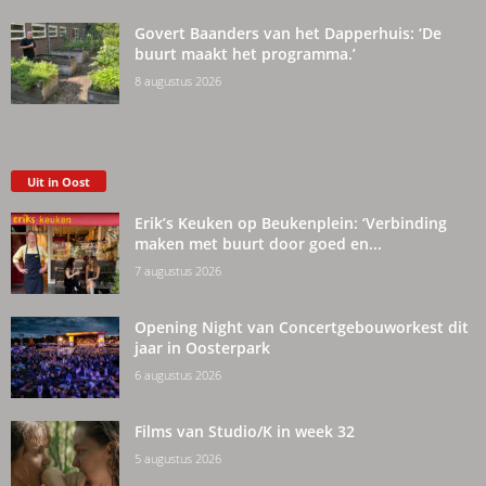
Govert Baanders van het Dapperhuis: ‘De
buurt maakt het programma.’
8 augustus 2026
Uit in Oost
Erik’s Keuken op Beukenplein: ‘Verbinding
maken met buurt door goed en...
7 augustus 2026
Opening Night van Concertgebouworkest dit
jaar in Oosterpark
6 augustus 2026
Films van Studio/K in week 32
5 augustus 2026