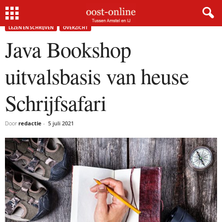
Home
Lezen en schrijven
Java Bookshop uitvalsbasis van heuse Schrijfsafari
LEZEN EN SCHRIJVEN
OVERZICHT
Java Bookshop
uitvalsbasis van heuse
Schrijfsafari
Door
redactie
-
5 juli 2021