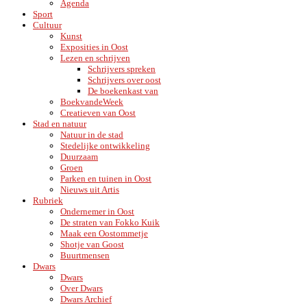
Agenda
Sport
Cultuur
Kunst
Exposities in Oost
Lezen en schrijven
Schrijvers spreken
Schrijvers over oost
De boekenkast van
BoekvandeWeek
Creatieven van Oost
Stad en natuur
Natuur in de stad
Stedelijke ontwikkeling
Duurzaam
Groen
Parken en tuinen in Oost
Nieuws uit Artis
Rubriek
Ondernemer in Oost
De straten van Fokko Kuik
Maak een Oostommetje
Shotje van Goost
Buurtmensen
Dwars
Dwars
Over Dwars
Dwars Archief