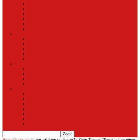
Natuur in de stad
Stedelijke ontwikkeling
Duurzaam
Groen
Parken en tuinen in Oost
Nieuws uit Artis
Rubriek
Ondernemer in Oost
De straten van Fokko Kuik
Maak een Oostommetje
Shotje van Goost
Buurtmensen
Dwars
Dwars
Over Dwars
Dwars Archief
Contact met Dwars
Meer
Contact met oost-online
oost-online op het beginscherm van je smartphone of tablet
Over oost-online
Meewerken aan oost-online
Het team
Abonneer gratis op de NieuwsMail
Doneer
Home
Overzicht
Jonge artiesten treden op in Plein Theater ‘Tegen het vergeten’