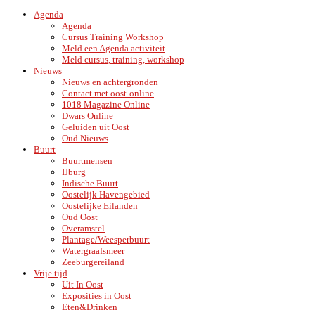
Agenda
Agenda
Cursus Training Workshop
Meld een Agenda activiteit
Meld cursus, training, workshop
Nieuws
Nieuws en achtergronden
Contact met oost-online
1018 Magazine Online
Dwars Online
Geluiden uit Oost
Oud Nieuws
Buurt
Buurtmensen
IJburg
Indische Buurt
Oostelijk Havengebied
Oostelijke Eilanden
Oud Oost
Overamstel
Plantage/Weesperbuurt
Watergraafsmeer
Zeeburgereiland
Vrije tijd
Uit In Oost
Exposities in Oost
Eten&Drinken