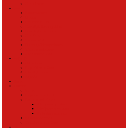
Oud Nieuws
Buurt
Buurtmensen
IJburg
Indische Buurt
Oostelijk Havengebied
Oostelijke Eilanden
Oud Oost
Overamstel
Plantage/Weesperbuurt
Watergraafsmeer
Zeeburgereiland
Vrije tijd
Uit In Oost
Exposities in Oost
Eten&Drinken
Agenda
Sport
Cultuur
Kunst
Exposities in Oost
Lezen en schrijven
Schrijvers spreken
Schrijvers over oost
De boekenkast van
BoekvandeWeek
Creatieven van Oost
Stad en natuur