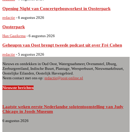
Opening Night van Concertgebouworkest in Oosterpark
redactie
-
6 augustus 2026
Oosterpark
Han Gaaikema
-
6 augustus 2026
Geheugen van Oost brengt tweede podcast uit over Fré Cohen
redactie
-
5 augustus 2026
Nieuws en ontdekken in Oud Oost, Watergraafsmeer, Overamstel, IJburg,
Zeeburgereiland, Indische Buurt, Plantage, Weesperbuurt, Nieuwmarktbuurt,
Oostelijke Eilanden, Oostelijk Havengebied.
Neem contact met ons op:
redactie@oost-online.nl
Nieuwste berichten
Laatste weken eerste Nederlandse solotentoonstelling van Judy
Chicago in Joods Museum
6 augustus 2026