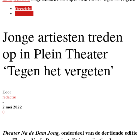
Overzicht
Uit In Oost
Jonge artiesten treden
op in Plein Theater
‘Tegen het vergeten’
Door
redactie
-
2 mei 2022
0
onderdeel van de dertiende editie
Theater Na de Dam Jong,