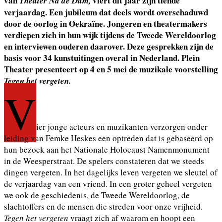
van
viert dit jaar zijn tiende
Theater Na de Dam,
verjaardag. Een jubileum dat deels wordt overschaduwd
door de oorlog in Oekraïne. Jongeren en theatermakers
verdiepen zich in hun wijk tijdens de Tweede Wereldoorlog
en interviewen ouderen daarover. Deze gesprekken zijn de
basis voor 34 kunstuitingen overal in Nederland. Plein
Theater presenteert op 4 en 5 mei de muzikale voorstelling
Tegen het vergeten.
V
ier jonge acteurs en muzikanten verzorgen onder
leiding van Femke Heskes een optreden dat is gebaseerd op
hun bezoek aan het Nationale Holocaust Namenmonument
in de Weesperstraat. De spelers constateren dat we steeds
dingen vergeten. In het dagelijks leven vergeten we sleutel of
de verjaardag van een vriend. In een groter geheel vergeten
we ook de geschiedenis, de Tweede Wereldoorlog, de
slachtoffers en de mensen die streden voor onze vrijheid.
Tegen het vergeten
vraagt zich af waarom en hoopt een