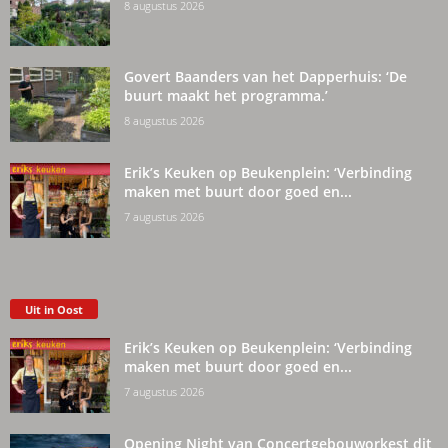
8 augustus 2026
Govert Baanders van het Dapperhuis: ‘De
buurt maakt het programma.’
8 augustus 2026
Erik’s Keuken op Beukenplein: ‘Verbinding
maken met buurt door goed en...
7 augustus 2026
Uit in Oost
Erik’s Keuken op Beukenplein: ‘Verbinding
maken met buurt door goed en...
7 augustus 2026
Opening Night van Concertgebouworkest dit