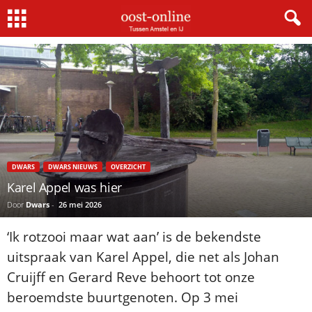
Home
Dwars nieuws
Karel Appel was hier
DWARS
DWARS NIEUWS
OVERZICHT
Karel Appel was hier
Door
Dwars
-
26 mei 2026
‘Ik rotzooi maar wat aan’ is de bekendste
uitspraak van Karel Appel, die net als Johan
Cruijff en Gerard Reve behoort tot onze
beroemdste buurtgenoten. Op 3 mei