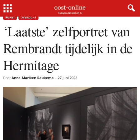
Home
Kunst
‘Laatste’ zelfportret van Rembrandt tijdelijk in de Hermitage
KUNST
OVERZICHT
‘Laatste’ zelfportret van
Rembrandt tijdelijk in de
Hermitage
Door
Anne-Mariken Raukema
-
27 juni 2022