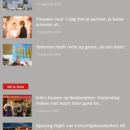
10 augustus 2026
Trouwen voor 1 dag met je partner, je beste
vriendin of...
10 augustus 2026
‘Iedereen heeft recht op genot, zei een klant.’
10 augustus 2026
Uit in Oost
Erik’s Keuken op Beukenplein: ‘Verbinding
maken met buurt door goed en...
7 augustus 2026
Opening Night van Concertgebouworkest dit