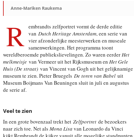
Anne-Mariken Raukema
R
embrandts zelfportret vormt de derde editie
van
Dutch Heritage Amsterdam
, een serie van
vier afzonderlijke meesterwerken en museale
samenwerkingen. Het programma toont
wereldberoemde publiekslievelingen. Zo waren eerder
Het
melkmeisje
van Vermeer uit het Rijksmuseum en
Het Gele
Huis (De straat)
van Vincent van Gogh uit het gelijknamige
museum te zien. Pieter Bruegels
De toren van Babel
uit
Museum Boijmans Van Beuningen sluit in juli en augustus
de serie af.
Veel te zien
In een grote bovenzaal trekt het
Zelfportret
de bezoekers
naar zich toe. Net als
Mona Lisa
van Leonardo da Vinci
kijkt Rembrandt de kijker vanuit alle mogelijke standpunten