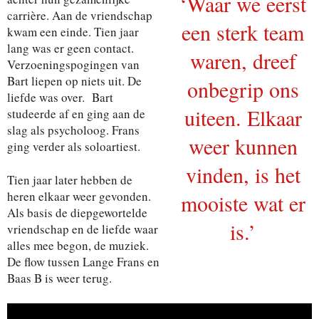
‘Waar we eerst
carrière. Aan de vriendschap
een sterk team
kwam een einde. Tien jaar
lang was er geen contact.
waren, dreef
Verzoeningspogingen van
Bart liepen op niets uit. De
onbegrip ons
liefde was over. Bart
uiteen. Elkaar
studeerde af en ging aan de
slag als psycholoog. Frans
weer kunnen
ging verder als soloartiest.
vinden, is het
Tien jaar later hebben de
heren elkaar weer gevonden.
mooiste wat er
Als basis de diepgewortelde
is.’
vriendschap en de liefde waar
alles mee begon, de muziek.
De flow tussen Lange Frans en
Baas B is weer terug.