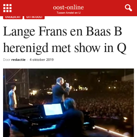
Home
Overzicht
Lange Frans en Baas B herenigd met show in Q
OVERZICHT
UIT IN OOST
Lange Frans en Baas B
herenigd met show in Q
Door
redactie
-
4 oktober 2019