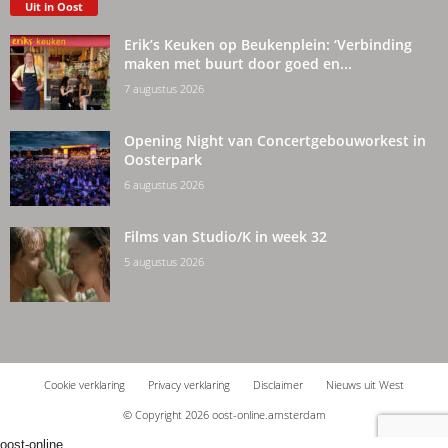
Uit in Oost
Erik’s Keuken op Beukenplein: ‘Verbinding
maken met buurt door goed en...
7 augustus 2026
Opening Night van Concertgebouworkest in
Oosterpark
6 augustus 2026
Films van Studio/K in week 32
5 augustus 2026
Cookie verklaring
Privacy verklaring
Disclaimer
Nieuws uit West
© Copyright 2026 oost-online.amsterdam
oost-online