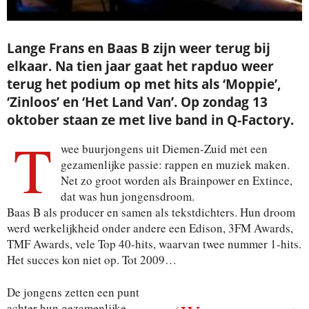
Lange Frans en Baas B zijn weer terug bij
elkaar. Na tien jaar gaat het rapduo weer
terug het podium op met hits als ‘Moppie’,
‘Zinloos’ en ‘Het Land Van’. Op zondag 13
oktober staan ze met live band in Q-Factory.
T
wee buurjongens uit Diemen-Zuid met een
gezamenlijke passie: rappen en muziek maken.
Net zo groot worden als Brainpower en Extince,
dat was hun jongensdroom.
Baas B als producer en samen als tekstdichters. Hun droom
werd werkelijkheid onder andere een Edison, 3FM Awards,
TMF Awards, vele Top 40-hits, waarvan twee nummer 1-hits.
Het succes kon niet op. Tot 2009…
De jongens zetten een punt
achter hun gezamenlijke