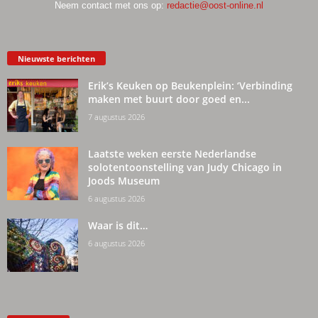
Neem contact met ons op:
redactie@oost-online.nl
Nieuwste berichten
Erik’s Keuken op Beukenplein: ‘Verbinding
maken met buurt door goed en...
7 augustus 2026
Laatste weken eerste Nederlandse
solotentoonstelling van Judy Chicago in
Joods Museum
6 augustus 2026
Waar is dit…
6 augustus 2026