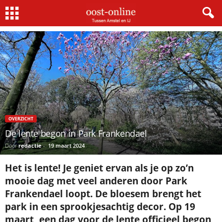
Home
Overzicht
De lente begon in Park Frankendael
OVERZICHT
De lente begon in Park Frankendael
Door
redactie
-
19 maart 2024
Het is lente! Je geniet ervan als je op zo’n
mooie dag met veel anderen door Park
Frankendael loopt. De bloesem brengt het
park in een sprookjesachtig decor. Op 19
maart, een dag voor de lente officieel begon,