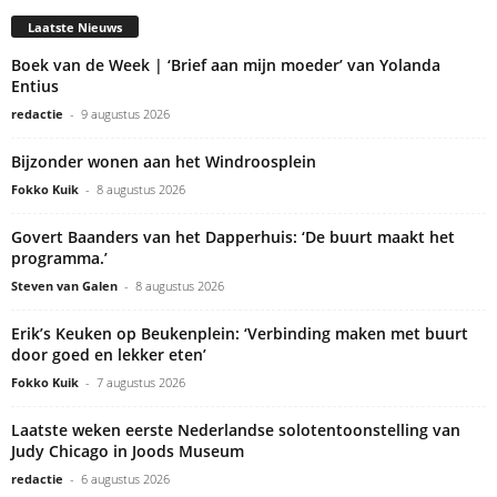
Laatste Nieuws
Boek van de Week | ‘Brief aan mijn moeder’ van Yolanda
Entius
redactie
-
9 augustus 2026
Bijzonder wonen aan het Windroosplein
Fokko Kuik
-
8 augustus 2026
Govert Baanders van het Dapperhuis: ‘De buurt maakt het
programma.’
Steven van Galen
-
8 augustus 2026
Erik’s Keuken op Beukenplein: ‘Verbinding maken met buurt
door goed en lekker eten’
Fokko Kuik
-
7 augustus 2026
Laatste weken eerste Nederlandse solotentoonstelling van
Judy Chicago in Joods Museum
redactie
-
6 augustus 2026