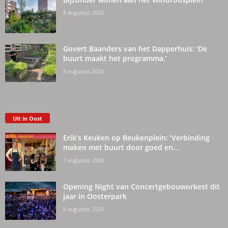
8 augustus 2026
Govert Baanders van het Dapperhuis: ‘De
buurt maakt het programma.’
8 augustus 2026
Uit in Oost
Erik’s Keuken op Beukenplein: ‘Verbinding
maken met buurt door goed en...
7 augustus 2026
Opening Night van Concertgebouworkest dit
jaar in Oosterpark
6 augustus 2026