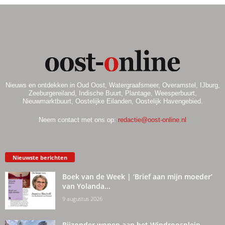
Nieuws en ontdekken in Oud Oost, Watergraafsmeer, Overamstel, IJburg,
Zeeburgereiland, Indische Buurt, Plantage, Weesperbuurt,
Nieuwmarktbuurt, Oostelijke Eilanden, Oostelijk Havengebied.
Neem contact met ons op:
redactie@oost-online.nl
Nieuwste berichten
Boek van de Week | ‘Brief aan mijn moeder’
van Yolanda...
9 augustus 2026
Bijzonder wonen aan het Windroosplein