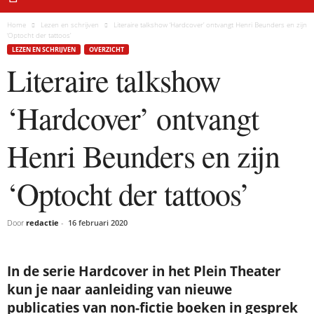
Home
Lezen en schrijven
Literaire talkshow ‘Hardcover’ ontvangt Henri Beunders en zijn
‘Optocht der tattoos’
LEZEN EN SCHRIJVEN
OVERZICHT
Literaire talkshow
‘Hardcover’ ontvangt
Henri Beunders en zijn
‘Optocht der tattoos’
Door
redactie
-
16 februari 2020
In de serie Hardcover in het Plein Theater
kun je naar aanleiding van nieuwe
publicaties van non-fictie boeken in gesprek