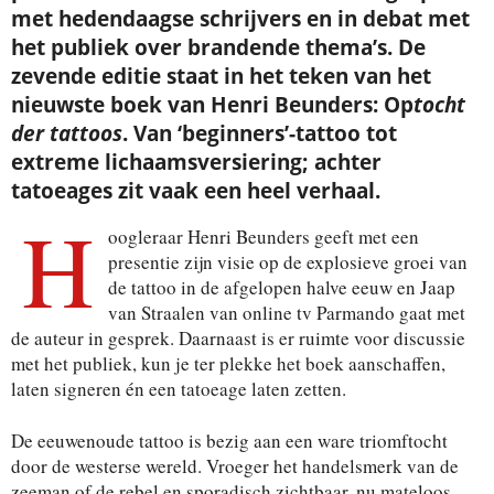
met hedendaagse schrijvers en in debat met
het publiek over brandende thema’s. De
zevende editie staat in het teken van het
nieuwste boek van Henri Beunders: Op
tocht
der tattoos
. Van ‘beginners’-tattoo tot
extreme lichaamsversiering; achter
tatoeages zit vaak een heel verhaal.
H
oogleraar Henri Beunders geeft met een
presentie zijn visie op de explosieve groei van
de tattoo in de afgelopen halve eeuw en Jaap
van Straalen van online tv Parmando gaat met
de auteur in gesprek. Daarnaast is er ruimte voor discussie
met het publiek, kun je ter plekke het boek aanschaffen,
laten signeren én een tatoeage laten zetten.
De eeuwenoude tattoo is bezig aan een ware triomftocht
door de westerse wereld. Vroeger het handelsmerk van de
zeeman of de rebel en sporadisch zichtbaar, nu mateloos