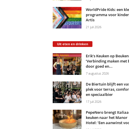
WorldPride Kids: een kle
programma voor kinder
Artis
21 juli 2026
Uit eten en drinken
Erik’s Keuken op Beuken
‘Verbinding maken met 
door goed en...
7 augustus 2026
De Biertuin blijft een va
plek voor terras, comfo
en speciaalbier
17 juli 2026
PepeNero brengt Italiaa
keuken naar het Manor
Hotel: ‘Een aanwinst voo