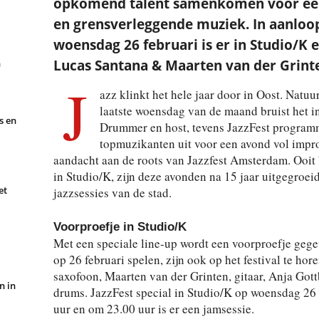
opkomend talent samenkomen voor een 
en grensverleggende muziek. In aanloop 
woensdag 26 februari is er in Studio/K e
Lucas Santana & Maarten van der Grint
n
J
azz klinkt het hele jaar door in Oost. Natuu
laatste woensdag van de maand bruist het i
s en
Drummer en host, tevens JazzFest program
topmuzikanten uit voor een avond vol improvi
aandacht aan de roots van Jazzfest Amsterdam. Ooit
in Studio/K, zijn deze avonden na 15 jaar uitgegroei
et
jazzsessies van de stad.
Voorproefje in Studio/K
Met een speciale line-up wordt een voorproefje gege
op 26 februari spelen, zijn ook op het festival te hor
saxofoon, Maarten van der Grinten, gitaar, Anja Got
n in
drums. JazzFest special in Studio/K op woensdag 26 
uur en om 23.00 uur is er een jamsessie.