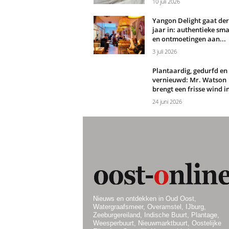
10 juli 2026
Yangon Delight gaat de
jaar in: authentieke sm
en ontmoetingen aan...
3 juli 2026
Plantaardig, gedurfd en
vernieuwd: Mr. Watson
brengt een frisse wind in
24 juni 2026
Nieuws en ontdekken in Oud Oost,
Watergraafsmeer, Overamstel, IJburg,
Zeeburgereiland, Indische Buurt, Plantage,
Weesperbuurt, Nieuwmarktbuurt, Oostelijke