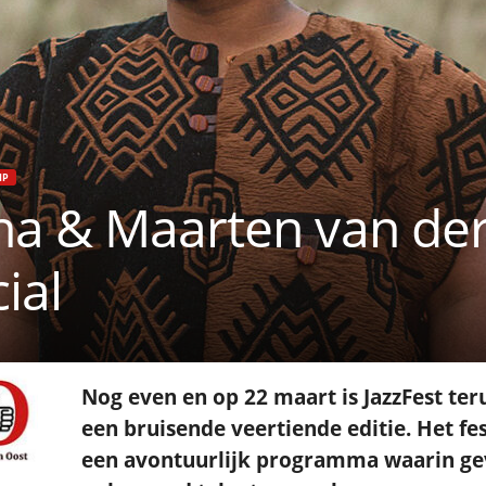
IP
na & Maarten van der
ial
Nog even en op 22 maart is JazzFest ter
een bruisende veertiende editie. Het fe
een avontuurlijk programma waarin ge