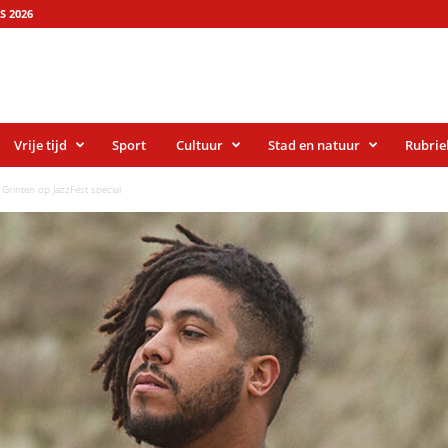
S 2026
Vrije tijd
Sport
Cultuur
Stad en natuur
Rubrie
Grinten op JazzFest special