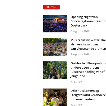
Uit Tips
Opening Night van
Concertgebouworkest i
Oosterpark
6 augustus 2026
Musici tussen waterlelie
strijkers te midden
van vleesetende planten
4 augustus 2026
Ontdek het Flevopark m
andere ogen tijdens
luisterwandeling vanaf
Jeugdland
25 juli 2026
Drie huiskamers op
Steigereiland verandere
intieme theaters
22 juli 2026