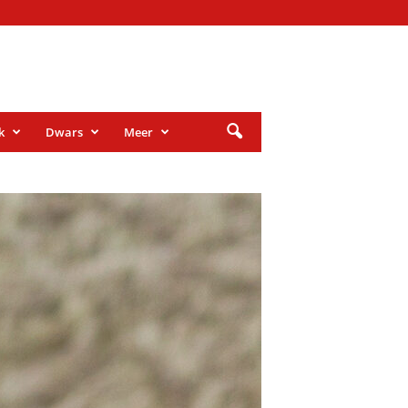
k
Dwars
Meer