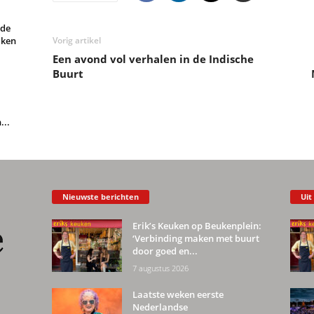
rde
Vorig artikel
aken
Een avond vol verhalen in de Indische
Buurt
...
Nieuwste berichten
Uit
Erik’s Keuken op Beukenplein:
‘Verbinding maken met buurt
door goed en...
7 augustus 2026
Laatste weken eerste
Nederlandse