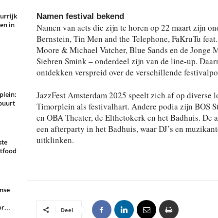
Namen festival bekend
urrijk
en in
Namen van acts die zijn te horen op 22 maart zijn on
Bernstein, Tin Men and the Telephone, FaKruTu feat
Moore & Michael Vatcher, Blue Sands en de Jonge 
Siebren Smink – onderdeel zijn van de line-up. Daarna
ontdekken verspreid over de verschillende festivalpod
JazzFest Amsterdam 2025 speelt zich af op diverse l
plein:
buurt
Timorplein als festivalhart. Andere podia zijn BOS 
en OBA Theater, de Elthetokerk en het Badhuis. De a
een afterparty in het Badhuis, waar DJ’s en muzikant
uitklinken.
ste
rtfood
nse
r...
Deel