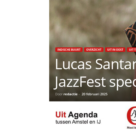
INDISCHE BUURT
OVERZICHT
UIT IN OOST
UIT T
Lucas Santa
JazzFest spec
Door
redactie
-
20 februari 2025