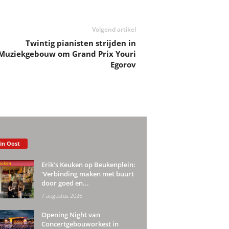
Volgend artikel
Twintig pianisten strijden in
Muziekgebouw om Grand Prix Youri
Egorov
 in Oost
Erik’s Keuken op Beukenplein:
‘Verbinding maken met buurt
door goed en...
7 augustus 2026
Opening Night van
Concertgebouworkest in