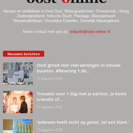
Nieuws en ontdekken in Oud Oost, Watergraafsmeer, Overamstel, IJburg,
Zeeburgereiland, Indische Buurt, Plantage, Weesperbuurt,
Nieuwmarktbuurt, Oostelijke Eilanden, Oostelijk Havengebied.
Neem contact met ons op:
redactie@oost-online.nl
Nieuwste berichten
Oost groeit met veel woningen in nieuwe
buurten. Aflevering 1 de...
10 augustus 2026
Trouwen voor 1 dag met je partner, je beste
vriendin of...
10 augustus 2026
‘Iedereen heeft recht op genot, zei een klant.’
10 augustus 2026