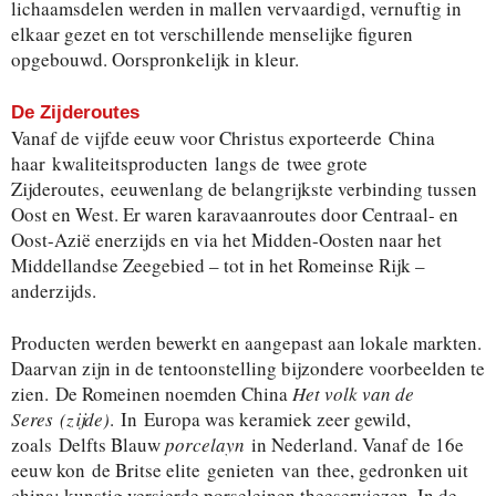
lichaamsdelen werden in mallen vervaardigd, vernuftig in
elkaar gezet en tot verschillende menselijke figuren
opgebouwd. Oorspronkelijk in kleur.
De Zijderoutes
Vanaf de vijfde eeuw voor Christus exporteerde China
haar kwaliteitsproducten langs de twee grote
Zijderoutes, eeuwenlang de belangrijkste verbinding tussen
Oost en West. Er waren karavaanroutes door Centraal- en
Oost-Azië enerzijds en via het Midden-Oosten naar het
Middellandse Zeegebied – tot in het Romeinse Rijk –
anderzijds.
Producten werden bewerkt en aangepast aan lokale markten.
Daarvan zijn in de tentoonstelling bijzondere voorbeelden te
zien. De Romeinen noemden China
Het volk van de
Seres
(zijde)
. In Europa was keramiek zeer gewild,
zoals Delfts Blauw
porcelayn
in Nederland. Vanaf de 16e
eeuw kon de Britse elite genieten van thee, gedronken uit
china: kunstig versierde porseleinen theeserviezen. In de