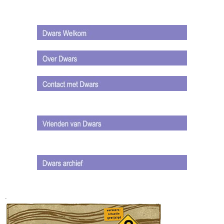
.
.
.