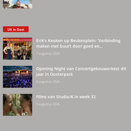
Uit in Oost
Erik’s Keuken op Beukenplein: ‘Verbinding
maken met buurt door goed en...
7 augustus 2026
Opening Night van Concertgebouworkest dit
jaar in Oosterpark
6 augustus 2026
Films van Studio/K in week 32
5 augustus 2026