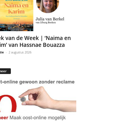
k van de Week | ‘Naima en
im’ van Hassnae Bouazza
tie
-
2 augustus 2026
neer