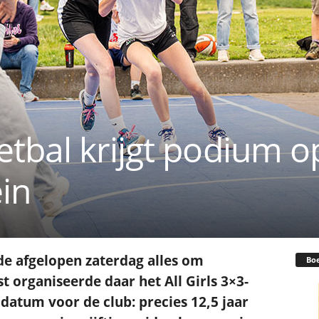
tbal krijgt podium o
in
de afgelopen zaterdag alles om
Bo
 organiseerde daar het All Girls 3×3-
datum voor de club: precies 12,5 jaar