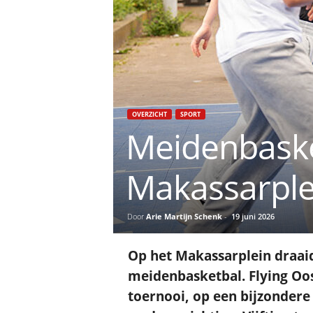
OVERZICHT
SPORT
Meidenbaske
Makassarple
Door
Arie Martijn Schenk
-
19 juni 2026
Op het Makassarplein draai
meidenbasketbal. Flying Oost
toernooi, op een bijzondere 