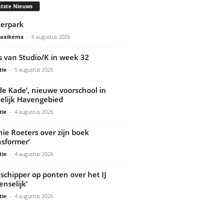
tste Nieuws
erpark
Gaaikema
-
6 augustus 2026
s van Studio/K in week 32
tie
-
5 augustus 2026
de Kade’, nieuwe voorschool in
elijk Havengebied
tie
-
4 augustus 2026
ie Roeters over zijn boek
nsformer’
tie
-
4 augustus 2026
 schipper op ponten over het IJ
nselijk’
tie
-
4 augustus 2026