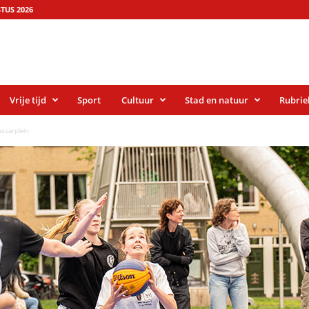
TUS 2026
Vrije tijd
Sport
Cultuur
Stad en natuur
Rubrie
ssarplein