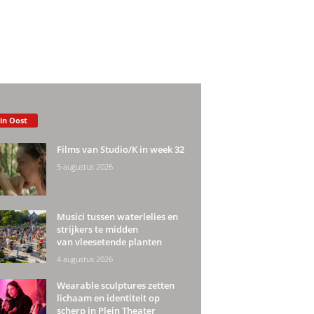
 in Oost
Films van Studio/K in week 32
5 augustus 2026
Musici tussen waterlelies en
strijkers te midden
van vleesetende planten
4 augustus 2026
Wearable sculptures zetten
lichaam en identiteit op
scherp in Plein Theater