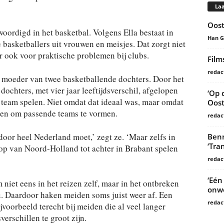
Laa
Oost
oordigd in het basketbal. Volgens Ella bestaat in
Han 
basketballers uit vrouwen en meisjes. Dat zorgt niet
r ook voor praktische problemen bij clubs.
Film
redac
ls moeder van twee basketballende dochters. Door het
ochters, met vier jaar leeftijdsverschil, afgelopen
‘Op 
team spelen. Niet omdat dat ideaal was, maar omdat
Oost
ren om passende teams te vormen.
redac
e door heel Nederland moet,’ zegt ze. ‘Maar zelfs in
Benn
‘Tra
kop van Noord-Holland tot achter in Brabant spelen
redac
‘Eén
 niet eens in het reizen zelf, maar in het ontbreken
onwe
au. Daardoor haken meiden soms juist weer af. Een
redac
jvoorbeeld terecht bij meiden die al veel langer
verschillen te groot zijn.