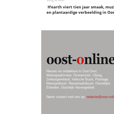
Vorig artikel
H’earth viert tien jaar smaak, muz
en plantaardige verbeelding in Oo
Nieuws en ontdekken in Oud Oost,
Watergraafsmeer, Overamstel, IJburg,
Zeeburgereiland, Indische Buurt, Plantage,
Weesperbuurt, Nieuwmarktbuurt, Oostelijke
Eilanden, Oostelijk Havengebied.
Neem contact met ons op:
redactie@oost-onli