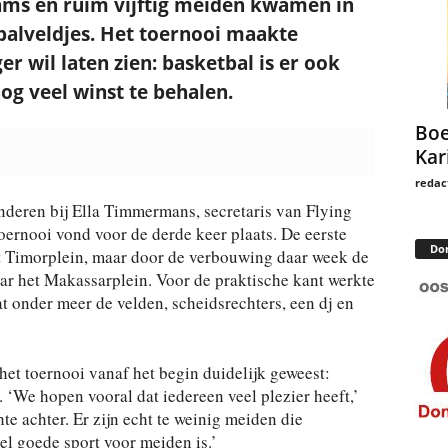
teams en ruim vijftig meiden kwamen in
tbalveldjes. Het toernooi maakte
er wil laten zien: basketbal is er ook
og veel winst te behalen.
Boe
Kar
redac
anderen bij Ella Timmermans, secretaris van Flying
oernooi vond voor de derde keer plaats. De eerste
Do
t Timorplein, maar door de verbouwing daar week de
naar het Makassarplein. Voor de praktische kant werkte
t onder meer de velden, scheidsrechters, een dj en
et toernooi vanaf het begin duidelijk geweest:
‘We hopen vooral dat iedereen veel plezier heeft,’
te achter. Er zijn echt te weinig meiden die
el goede sport voor meiden is.’