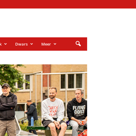
k
Dwars
Meer