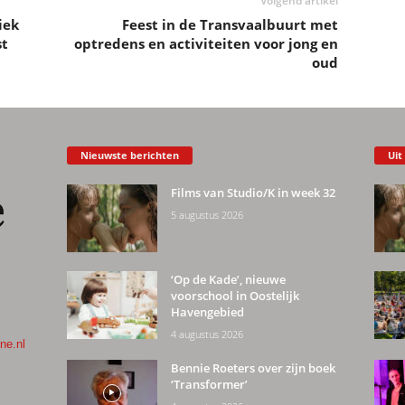
Volgend artikel
iek
Feest in de Transvaalbuurt met
st
optredens en activiteiten voor jong en
oud
Nieuwste berichten
Uit
Films van Studio/K in week 32
5 augustus 2026
‘Op de Kade’, nieuwe
voorschool in Oostelijk
Havengebied
4 augustus 2026
ne.nl
Bennie Roeters over zijn boek
‘Transformer’