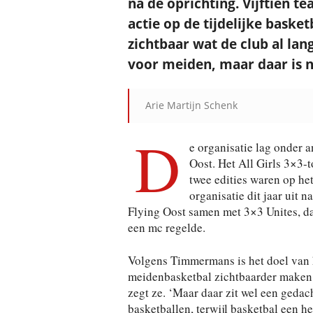
na de oprichting. Vijftien 
actie op de tijdelijke baske
zichtbaar wat de club al lang
voor meiden, maar daar is n
Arie Martijn Schenk
D
e organisatie lag onder 
Oost. Het All Girls 3×3-t
twee edities waren op he
organisatie dit jaar uit 
Flying Oost samen met 3×3 Unites, da
een mc regelde.
Volgens Timmermans is het doel van h
meidenbasketbal zichtbaarder maken. 
zegt ze. ‘Maar daar zit wel een gedach
basketballen, terwijl basketbal een he