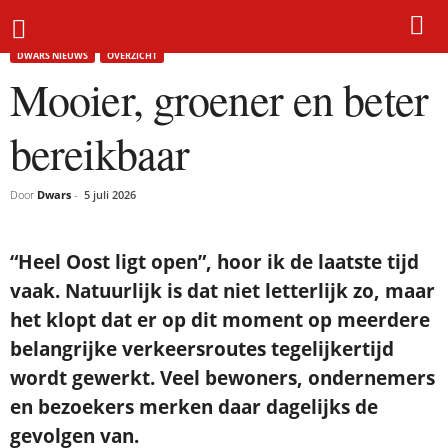
Home
Dwars nieuws
Mooier, groener en beter bereikbaar
DWARS NIEUWS
OVERZICHT
Mooier, groener en beter
bereikbaar
Door
Dwars
-
5 juli 2026
“Heel Oost ligt open”, hoor ik de laatste tijd
vaak. Natuurlijk is dat niet letterlijk zo, maar
het klopt dat er op dit moment op meerdere
belangrijke verkeersroutes tegelijkertijd
wordt gewerkt. Veel bewoners, ondernemers
en bezoekers merken daar dagelijks de
gevolgen van.