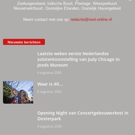
Zeeburgereiland, Indische Buurt, Plantage, Weesperbuurt,
Nieuwmarktbuurt, Oostelijke Eilanden, Oostelijk Havengebied.
Neem contact met ons op:
redactie@oost-online.nl
Nieuwste berichten
Laatste weken eerste Nederlandse
solotentoonstelling van Judy Chicago in
Joods Museum
6 augustus 2026
Waar is dit…
6 augustus 2026
Opening Night van Concertgebouworkest in
Oosterpark
6 augustus 2026