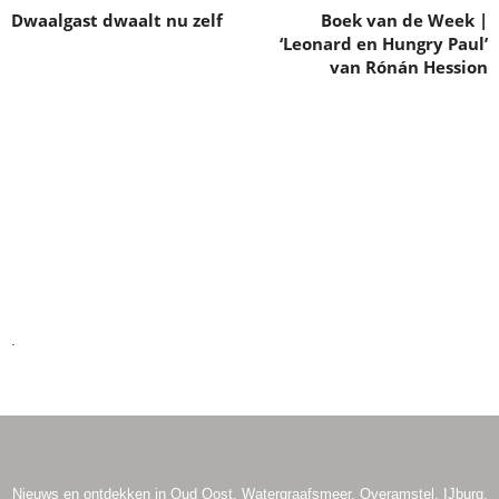
Dwaalgast dwaalt nu zelf
Boek van de Week |
‘Leonard en Hungry Paul’
van Rónán Hession
.
.
.
.
Nieuws en ontdekken in Oud Oost, Watergraafsmeer, Overamstel, IJburg,