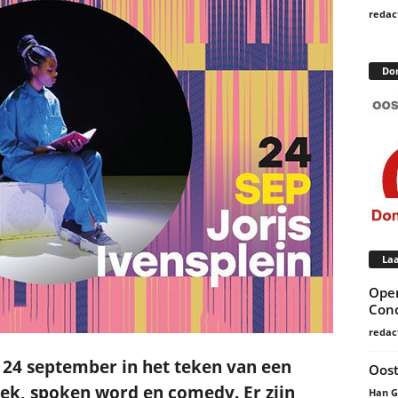
redac
Do
Laa
Open
Conc
redac
p 24 september in het teken van een
Oost
k, spoken word en comedy. Er zijn
Han 