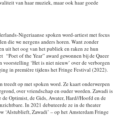
waliteit van haar muziek, maar ook haar goede
derlands-Nigeriaanse spoken word-artiest met focus
n die we nergens anders horen. Want zonder
en uit het oog van het publiek en raken ze hun
het “Poet of the Year” award gewonnen bij de Queer
n voorstelling ‘Het is niet nieuw’ over de verborgen
ing in première tijdens het Fringe Festival (2022).
en treedt op met spoken word. Ze kaart onderwerpen
ergrond, over vriendschap en ouder worden. Zawadi is
 de Optimist, de Gids, Awater, Hard//Hoofd en de
zichtbare. In 2021 debuteerde ze in de theater
 ‘Alstublieft, Zawadi’ – op het Amsterdam Fringe