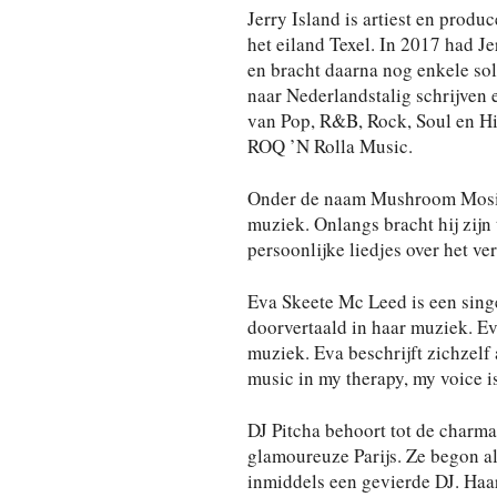
Jerry Island is artiest en produ
het eiland Texel. In 2017 had J
en bracht daarna nog enkele sol
naar Nederlandstalig schrijven 
van Pop, R&B, Rock, Soul en Hip
ROQ ’N Rolla Music.
Onder de naam Mushroom Mosis 
muziek. Onlangs bracht hij zijn
persoonlijke liedjes over het ve
Eva Skeete Mc Leed is een singe
doorvertaald in haar muziek. Eva
muziek. Eva beschrijft zichzelf 
music in my therapy, my voice 
DJ Pitcha behoort tot de charma
glamoureuze Parijs. Ze begon al
inmiddels een gevierde DJ. Haar