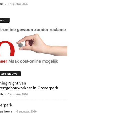
tie
-
2 augustus 2026
neer
tste Nieuws
ing Night van
ertgebouworkest in Oosterpark
tie
-
6 augustus 2026
erpark
Gaaikema
-
6 augustus 2026