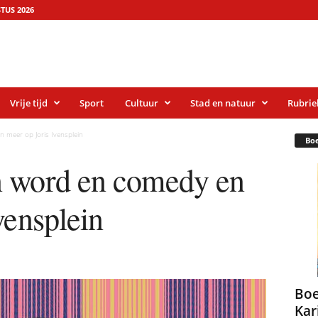
TUS 2026
Vrije tijd
Sport
Cultuur
Stad en natuur
Rubrie
 meer op Joris Ivensplein
Bo
n word en comedy en
vensplein
Boe
Kar