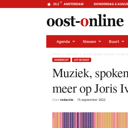
o
C
AMSTERDAM
DONDERDAG 6 AUGUS
20.2
o
s
t
-
o
n
l
i
Agenda
Nieuws
Buurt
n
e
.
Home
Overzicht
Muziek, spoken word en comedy en
a
OVERZICHT
UIT IN OOST
m
s
Muziek, spoke
t
e
r
meer op Joris I
d
a
m
Door
redactie
-
15 september 2022