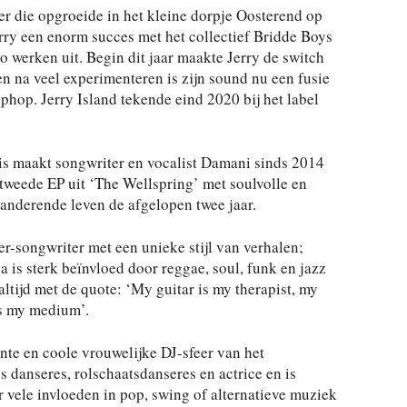
cer die opgroeide in het kleine dorpje Oosterend op
erry een enorm succes met het collectief Bridde Boys
o werken uit. Begin dit jaar maakte Jerry de switch
en na veel experimenteren is zijn sound nu een fusie
hop. Jerry Island tekende eind 2020 bij het label
maakt songwriter en vocalist Damani sinds 2014
 tweede EP uit ‘The Wellspring’ met soulvolle en
randerende leven de afgelopen twee jaar.
r-songwriter met een unieke stijl van verhalen;
 is sterk beïnvloed door reggae, soul, funk en jazz
altijd met de quote: ‘My guitar is my therapist, my
is my medium’.
nte en coole vrouwelijke DJ-sfeer van het
s danseres, rolschaatsdanseres en actrice en is
 vele invloeden in pop, swing of alternatieve muziek