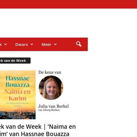
k
Dwars
Meer
ek van de Week
k van de Week | ‘Naima en
im’ van Hassnae Bouazza