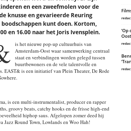
kinderen en een zweefmolen voor de
Film
er de knusse en gevarieerde Reuring
redac
e boodschappen kunt doen. Kortom,
‘Op 
0 en 16.00 naar het Joris Ivensplein.
Oost
&
is het nieuwe pop-up cultuurhuis van
redac
Amsterdam-Oost waar samenwerking centraal
Benn
staat en verbindingen worden gelegd tussen
‘Tra
buurtbewoners en de vele talentvolle en
redac
is. EAST& is een initiatief van Plein Theater, De Rode
Nowhere.
, is een multi-instrumentalist, producer en rapper
hs, groovy beats, catchy hooks en de frisse high-end
oeveelheid hiphop saus. Afgelopen zomer deed hij
ea Jazz Round Town, Lowlands en Woo Hah!