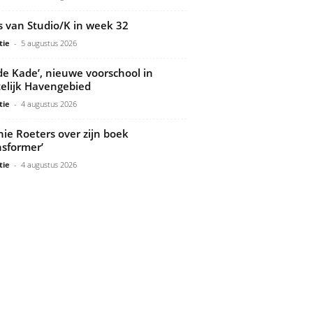
s van Studio/K in week 32
tie
-
5 augustus 2026
de Kade’, nieuwe voorschool in
elijk Havengebied
tie
-
4 augustus 2026
ie Roeters over zijn boek
nsformer’
tie
-
4 augustus 2026