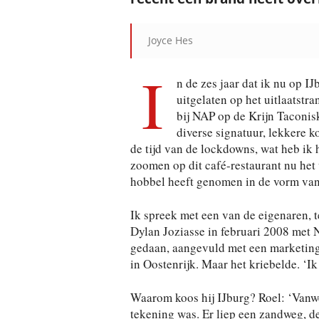
Joyce Hes
I
n de zes jaar dat ik nu op 
uitgelaten op het uitlaatstr
bij NAP op de Krijn Taconisk
diverse signatuur, lekkere ko
de tijd van de lockdowns, wat heb ik h
zoomen op dit café-restaurant nu het
hobbel heeft genomen in de vorm van
Ik spreek met een van de eigenaren, 
Dylan Joziasse in februari 2008 met N
gedaan, aangevuld met een marketing
in Oostenrijk. Maar het kriebelde. ‘Ik
Waarom koos hij IJburg? Roel: ‘Vanwe
tekening was. Er liep een zandweg, d