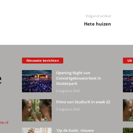
Volgend artikel
Hete huizen
Nieuwste berichten
Uit
Opening Night van
Concertgebouworkest in
Oosterpark
6 augustus 2026
Films van Studio/K in week 32
5 augustus 2026
ne.nl
‘Op de Kade’, nieuwe