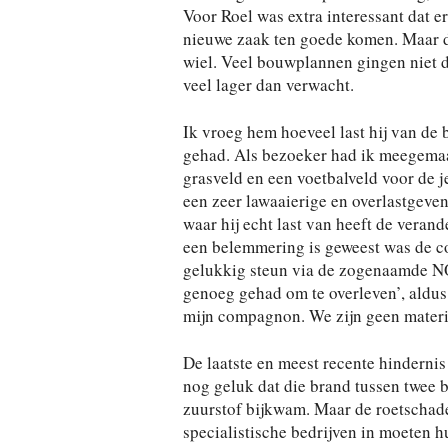
Voor Roel was extra interessant dat e
nieuwe zaak ten goede komen. Maar de
wiel. Veel bouwplannen gingen niet d
veel lager dan verwacht.
Ik vroeg hem hoeveel last hij van de
gehad. Als bezoeker had ik meegemaak
grasveld en een voetbalveld voor de 
een zeer lawaaierige en overlastgeve
waar hij echt last van heeft de verand
een belemmering is geweest was de c
gelukkig steun via de zogenaamde NOW
genoeg gehad om te overleven’, aldus 
mijn compagnon. We zijn geen materia
De laatste en meest recente hinderni
nog geluk dat die brand tussen twee 
zuurstof bijkwam. Maar de roetschade
specialistische bedrijven in moeten h