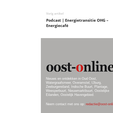
Vorig artikel
Podcast | Energietransitie OHG –
Energiecafé
Nieuws en ontdekken in Oud Oost,
Watergraafsmeer, Overamstel, IJburg,
Zeeburgereiland, Indische Buurt, Plantage,
Weesperbuurt, Nieuwmarktbuurt, Oostelijke
Eilanden, Oostelijk Havengebied.
Neem contact met ons op:
redactie@oost-onli