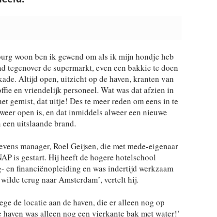
IJburg woon ben ik gewend om als ik mijn hondje heb
and tegenover de supermarkt, even een bakkie te doen
ade. Altijd open, uitzicht op de haven, kranten van
ffie en vriendelijk personeel. Wat was dat afzien in
et gemist, dat uitje! Des te meer reden om eens in te
 weer open is, en dat inmiddels alweer een nieuwe
 een uitslaande brand.
tevens manager, Roel Geijsen, die met mede-eigenaar
AP is gestart. Hij heeft de hogere hotelschool
- en financiënopleiding en was indertijd werkzaam
 wilde terug naar Amsterdam’, vertelt hij.
ge de locatie aan de haven, die er alleen nog op
e haven was alleen nog een vierkante bak met water!’