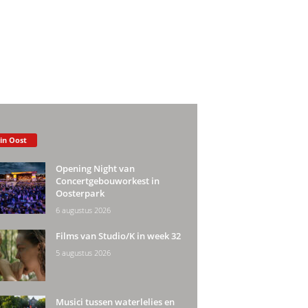
 in Oost
Opening Night van
Concertgebouworkest in
Oosterpark
6 augustus 2026
Films van Studio/K in week 32
5 augustus 2026
Musici tussen waterlelies en