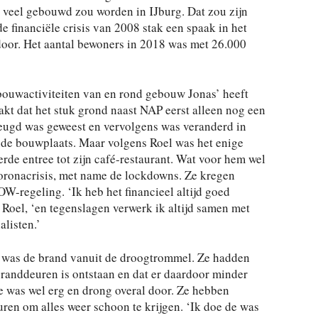
r veel gebouwd zou worden in IJburg. Dat zou zijn
 financiële crisis van 2008 stak een spaak in het
oor. Het aantal bewoners in 2018 was met 26.000
 bouwactiviteiten van en rond gebouw Jonas’ heeft
t dat het stuk grond naast NAP eerst alleen nog een
jeugd was geweest en vervolgens was veranderd in
nde bouwplaats. Maar volgens Roel was het enige
erde entree tot zijn café-restaurant. Wat voor hem wel
oronacrisis, met name de lockdowns. Ze kregen
-regeling. ‘Ik heb het financieel altijd goed
Roel, ‘en tegenslagen verwerk ik altijd samen met
listen.’
s was de brand vanuit de droogtrommel. Ze hadden
branddeuren is ontstaan en dat er daardoor minder
 was wel erg en drong overal door. Ze hebben
uren om alles weer schoon te krijgen. ‘Ik doe de was