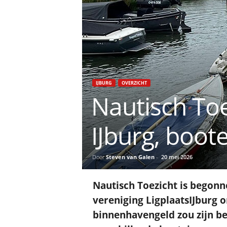
IJBURG
OVERZICHT
Nautisch Toe
IJburg, boo
Door
Steven van Galen
-
20 mei 2026
Nautisch Toezicht is begon
vereniging LigplaatsIJburg 
binnenhavengeld zou zijn be