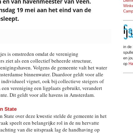
n en van havenmeester van Veen.
Dieme
Winke
nsdag 19 mei aan het eind van de
Camp
sleept.
in de 
spull
jes is omstreden omdat de vereniging
en jo
rs ziet als een collectief beheerde structuur,
op
Ha
renigingshaven. Volgens de gemeente valt het water
sterdamse binnenwater. Daardoor geldt voor alle
individueel vignet, ook bij collectieve steigers of
a een vereniging een ligplaats gebruikt, verandert
ente. Dit geldt voor alle havens in Amsterdam.
n State
 State over deze kwestie stelde de gemeente in het
raak speelt een belangrijke rol in de nu hervatte
achting van die uitspraak lag de handhaving op