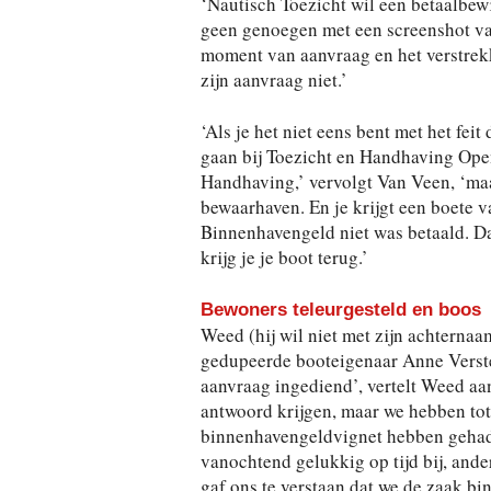
‘Nautisch Toezicht wil een betaalbe
geen genoegen met een screenshot van 
moment van aanvraag en het verstrekk
zijn aanvraag niet.’
‘Als je het niet eens bent met het fei
gaan bij Toezicht en Handhaving Op
Handhaving,’ vervolgt Van Veen, ‘maa
bewaarhaven. En je krijgt een boete v
Binnenhavengeld niet was betaald. Da
krijg je je boot terug.’
Bewoners teleurgesteld en boos
Weed (hij wil niet met zijn achtern
gedupeerde booteigenaar Anne Verste
aanvraag ingediend’, vertelt Weed aa
antwoord krijgen, maar we hebben tot 
binnenhavengeldvignet hebben gehad.
vanochtend gelukkig op tijd bij, an
gaf ons te verstaan dat we de zaak b