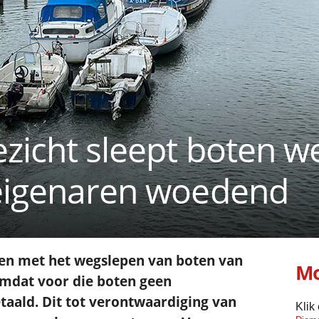
zicht sleept boten w
teigenaren woedend
nen met het wegslepen van boten van
Mo
omdat voor die boten geen
taald. Dit tot verontwaardiging van
Klik