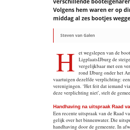
verschillende booteigenare
Volgens hem waren er op di
middag al zes bootjes wegge
Steven van Galen
H
et wegslepen van de boot
LigplaatsIJburg de steige
vergelijkbaar met een ve
rond IJburg onder het Am
vaartuigen dezelfde verplichting: een 
verenigingen. ‘Het feit dat iemand vi
deze verplichting niet’, stelt de geme
Handhaving na uitspraak Raad va
Een recente uitspraak van de Raad van
gelijk over het binnenwater. Die uitsp
handhaving door de gemeente. In afw