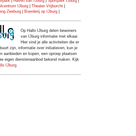
rpark
|
Haven van IJburg
|
Sportpark IJburg
|
lcentrum IJburg
|
Theater Vrijburcht
|
ing Zeeburg
|
Boerderij op IJburg
|
Op Hallo IJburg delen bewoners
van IJburg informatie met elkaar.
Hier vind je alle activiteiten die er
buurt zijn, informatie over initiatieven, kun je
en aanbieden en kopen, een oproep plaatsen
uw eigen dienstenaanbod bekend maken. Kijk
llo IJburg
.