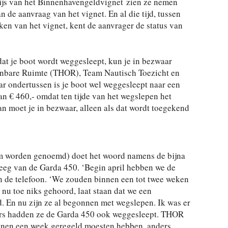
wijs van het Binnenhavengeldvignet zien ze nemen
de aanvraag van het vignet. En al die tijd, tussen
en van het vignet, kent de aanvrager de status van
t dat je boot wordt weggesleept, kun je in bezwaar
enbare Ruimte (THOR), Team Nautisch Toezicht en
r ondertussen is je boot wel weggesleept naar een
an € 460,- omdat ten tijde van het wegslepen het
n moet je in bezwaar, alleen als dat wordt toegekend
aam worden genoemd) doet het woord namens de bijna
eg van de Garda 450. ‘Begin april hebben we de
n de telefoon. ‘We zouden binnen een tot twee weken
nu toe niks gehoord, laat staan dat we een
 En nu zijn ze al begonnen met wegslepen. Ik was er
ders hadden ze de Garda 450 ook weggesleept. THOR
innen een week geregeld moesten hebben, anders