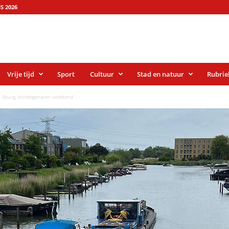
S 2026
Vrije tijd
Sport
Cultuur
Stad en natuur
Rubrie
n IJburg, booteigenaren woedend