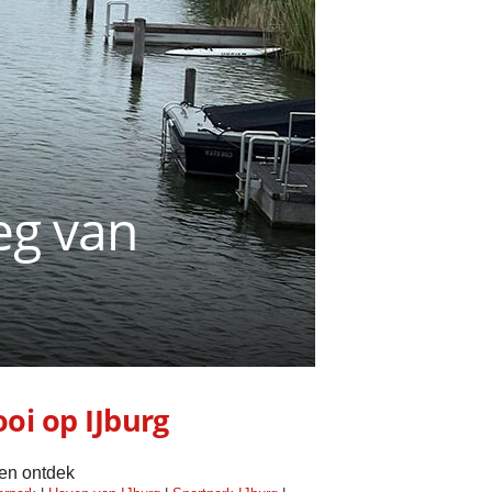
eg van
oi op IJburg
 en ontdek