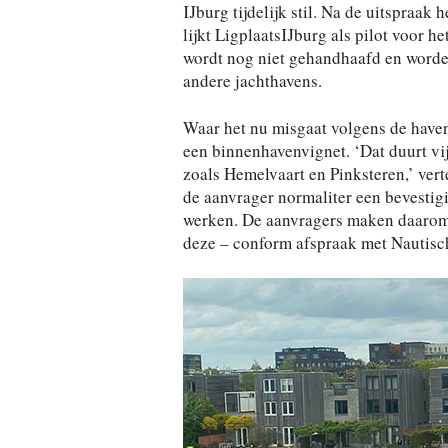
IJburg tijdelijk stil. Na de uitspraak
lijkt LigplaatsIJburg als pilot voor h
wordt nog niet gehandhaafd en worden
andere jachthavens.
Waar het nu misgaat volgens de haven
een binnenhavenvignet. ‘Dat duurt vij
zoals Hemelvaart en Pinksteren,’ vert
de aanvrager normaliter een bevestigi
werken. De aanvragers maken daarom 
deze – conform afspraak met Nautisch