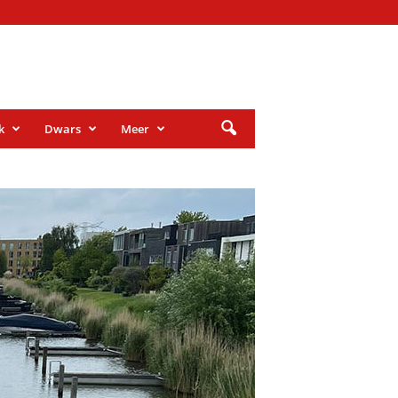
k
Dwars
Meer