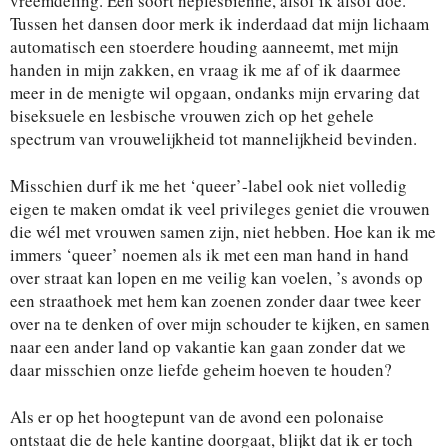
vreemdeling. Een soort neplesbienne, alsof ik alsof doe.
Tussen het dansen door merk ik inderdaad dat mijn lichaam
automatisch een stoerdere houding aanneemt, met mijn
handen in mijn zakken, en vraag ik me af of ik daarmee
meer in de menigte wil opgaan, ondanks mijn ervaring dat
biseksuele en lesbische vrouwen zich op het gehele
spectrum van vrouwelijkheid tot mannelijkheid bevinden.
Misschien durf ik me het ‘queer’-label ook niet volledig
eigen te maken omdat ik veel privileges geniet die vrouwen
die wél met vrouwen samen zijn, niet hebben. Hoe kan ik me
immers ‘queer’ noemen als ik met een man hand in hand
over straat kan lopen en me veilig kan voelen, ’s avonds op
een straathoek met hem kan zoenen zonder daar twee keer
over na te denken of over mijn schouder te kijken, en samen
naar een ander land op vakantie kan gaan zonder dat we
daar misschien onze liefde geheim hoeven te houden?
Als er op het hoogtepunt van de avond een polonaise
ontstaat die de hele kantine doorgaat, blijkt dat ik er toch