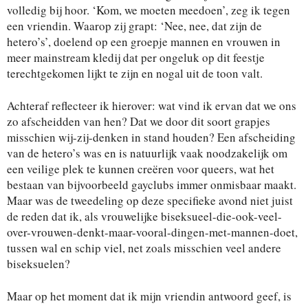
volledig bij hoor. ‘Kom, we moeten meedoen’, zeg ik tegen
een vriendin. Waarop zij grapt: ‘Nee, nee, dat zijn de
hetero’s’, doelend op een groepje mannen en vrouwen in
meer mainstream kledij dat per ongeluk op dit feestje
terechtgekomen lijkt te zijn en nogal uit de toon valt.
Achteraf reflecteer ik hierover: wat vind ik ervan dat we ons
zo afscheidden van hen? Dat we door dit soort grapjes
misschien wij-zij-denken in stand houden? Een afscheiding
van de hetero’s was en is natuurlijk vaak noodzakelijk om
een veilige plek te kunnen creëren voor queers, wat het
bestaan van bijvoorbeeld gayclubs immer onmisbaar maakt.
Maar was de tweedeling op deze specifieke avond niet juist
de reden dat ik, als vrouwelijke biseksueel-die-ook-veel-
over-vrouwen-denkt-maar-vooral-dingen-met-mannen-doet,
tussen wal en schip viel, net zoals misschien veel andere
biseksuelen?
Maar op het moment dat ik mijn vriendin antwoord geef, is