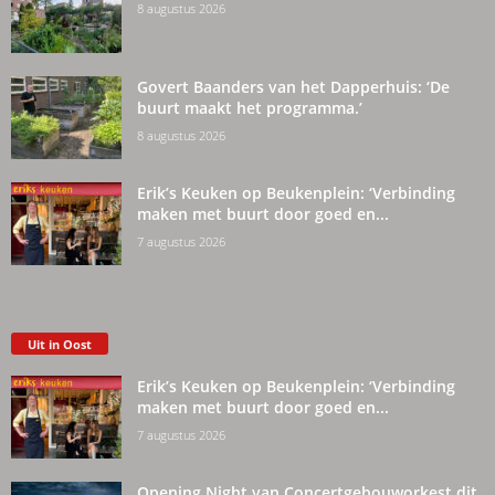
8 augustus 2026
Govert Baanders van het Dapperhuis: ‘De
buurt maakt het programma.’
8 augustus 2026
Erik’s Keuken op Beukenplein: ‘Verbinding
maken met buurt door goed en...
7 augustus 2026
Uit in Oost
Erik’s Keuken op Beukenplein: ‘Verbinding
maken met buurt door goed en...
7 augustus 2026
Opening Night van Concertgebouworkest dit