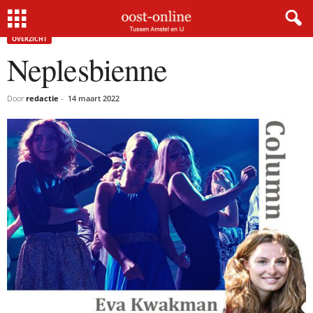
Home
Overzicht
Neplesbienne
OVERZICHT
Neplesbienne
Door
redactie
-
14 maart 2022