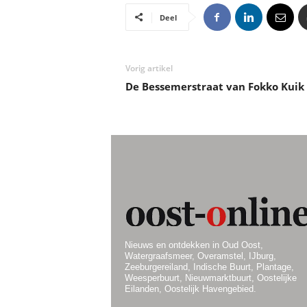
Deel
Vorig artikel
De Bessemerstraat van Fokko Kuik
Nieuws en ontdekken in Oud Oost,
Watergraafsmeer, Overamstel, IJburg,
Zeeburgereiland, Indische Buurt, Plantage,
Weesperbuurt, Nieuwmarktbuurt, Oostelijke
Eilanden, Oostelijk Havengebied.