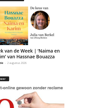
k van de Week | ‘Naima en
im’ van Hassnae Bouazza
tie
-
2 augustus 2026
neer