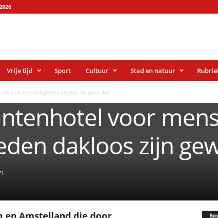
2026
Vrije tijd
Sport
Cultuur
Stad en natuur
Rubrie
 die door omstandigheden dakloos zijn geworden
ntenhotel voor mens
den dakloos zijn ge
en
 en Amstelland die door
Bo