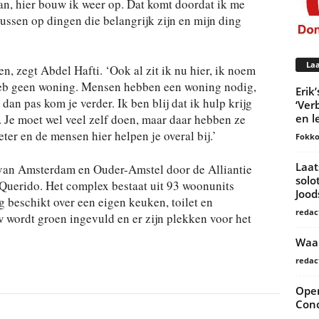
an, hier bouw ik weer op. Dat komt doordat ik me
cussen op dingen die belangrijk zijn en mijn ding
Laa
 zegt Abdel Hafti. ‘Ook al zit ik nu hier, ik noem
heb geen woning. Mensen hebben een woning nodig,
Erik
 dan pas kom je verder. Ik ben blij dat ik hulp krijg
‘Ver
en l
Je moet wel veel zelf doen, maar daar hebben ze
beter en de mensen hier helpen je overal bij.’
Fokko
Laat
 van Amsterdam en Ouder-Amstel door de Alliantie
solo
erido. Het complex bestaat uit 93 woonunits
Joo
g beschikt over een eigen keuken, toilet en
redac
wordt groen ingevuld en er zijn plekken voor het
Waar
redac
Open
Conc