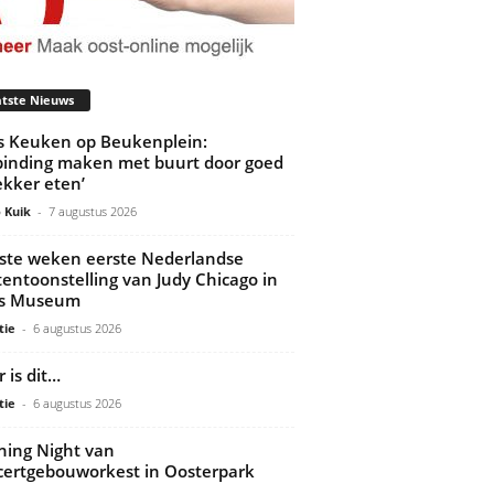
tste Nieuws
’s Keuken op Beukenplein:
binding maken met buurt door goed
ekker eten’
 Kuik
-
7 augustus 2026
ste weken eerste Nederlandse
tentoonstelling van Judy Chicago in
ds Museum
tie
-
6 augustus 2026
 is dit…
tie
-
6 augustus 2026
ing Night van
ertgebouworkest in Oosterpark