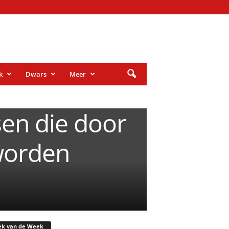
k
Dwars
Meer
en die door
worden
ek van de Week