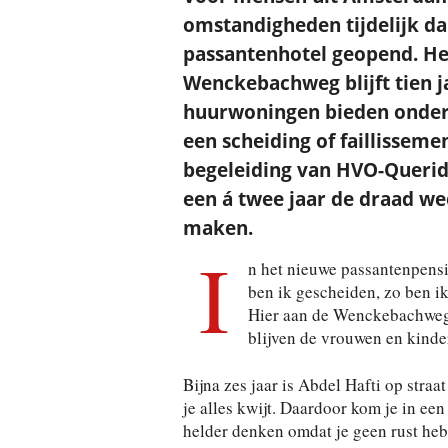
omstandigheden tijdelijk da
passantenhotel geopend. Het
Wenckebachweg blijft tien ja
huurwoningen bieden onder
een scheiding of faillissem
begeleiding van HVO-Queri
een á twee jaar de draad w
maken.
I
n het nieuwe passantenpensi
ben ik gescheiden, zo ben ik
Hier aan de Wenckebachweg 
blijven de vrouwen en kinde
Bijna zes jaar is Abdel Hafti op straa
je alles kwijt. Daardoor kom je in een
helder denken omdat je geen rust hebt