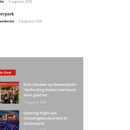
tie
-
6 augustus 2026
erpark
Gaaikema
-
6 augustus 2026
 in Oost
Erik’s Keuken op Beukenplein:
‘Verbinding maken met buurt
door goed en...
7 augustus 2026
Opening Night van
Concertgebouworkest in
Oosterpark