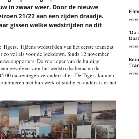
uw in zwaar weer. Door de nieuwe
Film
zoen 21/22 aan een zijden draadje.
redac
ar gissen welke wedstrijden na dit
‘Op 
Oost
de Tigers. Tijdens wedstrijden van het eerste team zat
redac
r zo vol als voor de lockdown. Sinds 12 november
Benn
ouwe supporters. De voorloper van de huidige
‘Tra
een gevolgen voor het wedstrijdschema en de
redac
t 05.00 daarentegen verandert alles. De Tigers kunnen
combineren met hun werk of studie en anders is er het