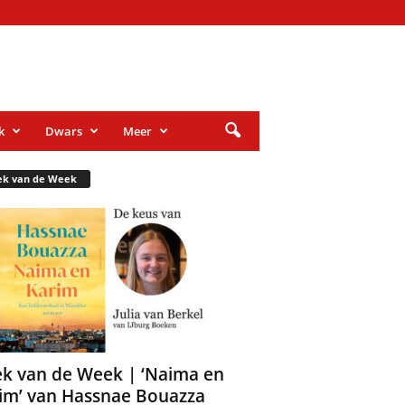
k
Dwars
Meer
ek van de Week
k van de Week | ‘Naima en
im’ van Hassnae Bouazza