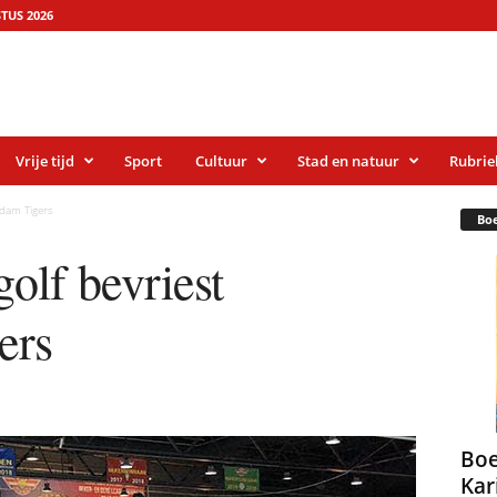
TUS 2026
Vrije tijd
Sport
Cultuur
Stad en natuur
Rubrie
dam Tigers
Bo
olf bevriest
ers
Boe
Kar