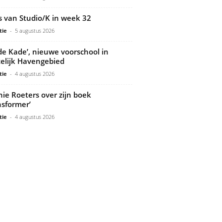
s van Studio/K in week 32
tie
-
5 augustus 2026
de Kade’, nieuwe voorschool in
elijk Havengebied
tie
-
4 augustus 2026
ie Roeters over zijn boek
nsformer’
tie
-
4 augustus 2026