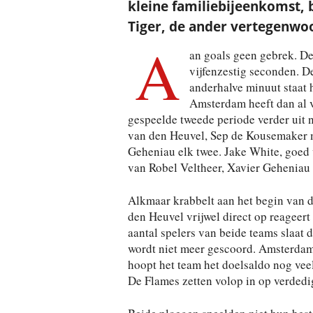
kleine familiebijeenkomst, b
Tiger, de ander vertegenwo
A
an goals geen gebrek. De
vijfenzestig seconden. D
anderhalve minuut staat h
Amsterdam heeft dan al v
gespeelde tweede periode verder uit n
van den Heuvel, Sep de Kousemaker m
Geheniau elk twee. Jake White, goed vo
van Robel Veltheer, Xavier Geheniau
Alkmaar krabbelt aan het begin van d
den Heuvel vrijwel direct op reageert
aantal spelers van beide teams slaat 
wordt niet meer gescoord. Amsterdam k
hoopt het team het doelsaldo nog veel
De Flames zetten volop in op verded