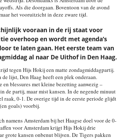
te wedstrijd. Desondanks is Amsterdam door de
layoffs. Als die doorgaan. Boventoon van de avond
maar het vooruitzicht in deze zware tijd.
ijnlijk vooraan in de rij staat voor
etitie overhoop en wordt met agenda’s
oor te laten gaan. Het eerste team van
gmiddag al naar De Uithof in Den Haag.
trijd tegen Hijs Hokij een matte zondagmiddagpartij.
 de lijst, Den Haag heeft een plek onderaan.
 en blessures met kleine bezetting aanwezig –
n de partij, maar mist kansen. In de negende minuut
 raak, 0-1. De overige tijd in de eerste periode glijdt
en goals) voorbij.
ich namens Amsterdam bij het Haagse doel voor de 0-
raffen voor Amsterdam krijgt Hijs Hokij drie
aar grote kansen onbenut blijven. De Tigers pakken