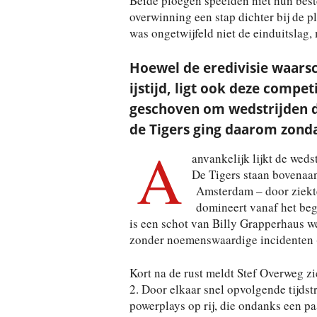
Beide ploegen speelden niet hun bes
overwinning een stap dichter bij de p
was ongetwijfeld niet de einduitslag, 
Hoewel de eredivisie waarsch
ijstijd, ligt ook deze comp
geschoven om wedstrijden d
de Tigers ging daarom zonda
A
anvankelijk lijkt de weds
De Tigers staan bovenaan
Amsterdam – door ziekte
domineert vanaf het begi
is een schot van Billy Grapperhaus wel
zonder noemenswaardige incidenten (
Kort na de rust meldt Stef Overweg z
2. Door elkaar snel opvolgende tijdst
powerplays op rij, die ondanks een p