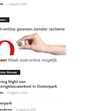
tie
-
2 augustus 2026
neer
tste Nieuws
ing Night van
ertgebouworkest in Oosterpark
tie
-
6 augustus 2026
erpark
Gaaikema
-
6 augustus 2026