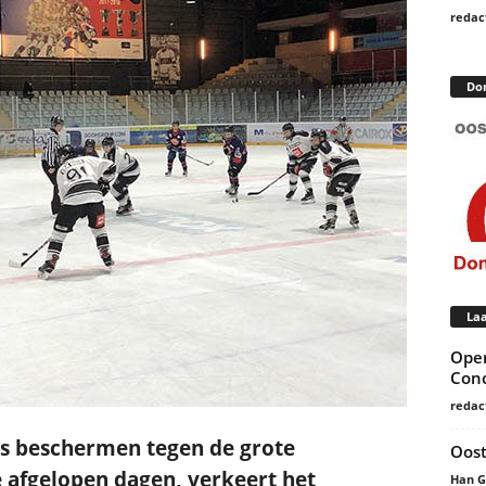
redac
Do
Laa
Open
Conc
redac
js beschermen tegen de grote
Oost
 afgelopen dagen, verkeert het
Han 