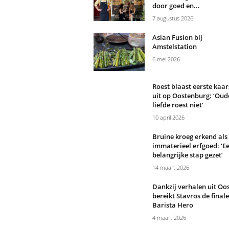
door goed en...
7 augustus 2026
Asian Fusion bij
Amstelstation
6 mei 2026
Roest blaast eerste kaar
uit op Oostenburg: ‘Oud
liefde roest niet’
10 april 2026
Bruine kroeg erkend als
immaterieel erfgoed: ‘Ee
belangrijke stap gezet’
14 maart 2026
Dankzij verhalen uit Oo
bereikt Stavros de final
Barista Hero
4 maart 2026