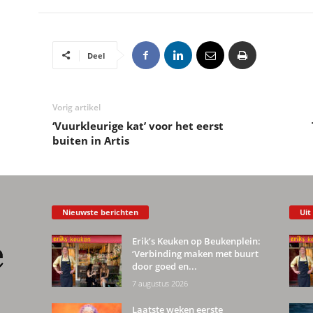
Deel
Vorig artikel
‘Vuurkleurige kat’ voor het eerst
buiten in Artis
Nieuwste berichten
Uit
Erik’s Keuken op Beukenplein:
‘Verbinding maken met buurt
door goed en...
7 augustus 2026
Laatste weken eerste