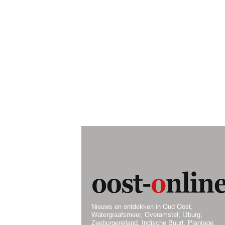
Nieuws en ontdekken in Oud Oost,
Watergraafsmeer, Overamstel, IJburg,
Zeeburgereiland, Indische Buurt, Plantage,