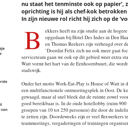
nu staat het tenminste ook op papier’, z
oprichting is hij als chef-kok betrokke
In zijn nieuwe rol richt hij zich op de ‘
B
ekkers heeft na zijn studie aan de hoger
opgedaan bij Hotel Des Indes in Den Haa
en Thomas Reekers zijn verheugd over de
sje
‘Doordat Felix zich nu ook meer gaat fo
e
serviceteam gaan we ook op dit gebied weer extra sta
Watt vormt het hart van de Eenhoornbuurt, die word
stadswijk.
rste
Onder het motto Work-Eat-Play is House of Watt in d
een multifunctionele ontmoetingsplek in Oost. De k
gewaagd, maar al snel bleek dat de ruimte zowel voor 
goed bereikbaar is. In de oude hotellobby (ruim 900
st
groepen van 10 tot 250 personen) die door de indeli
e van
te zetten zijn. Doordeweeks zijn er veel flexwerkers t
teammeetings, vergaderingen of trainingen organise