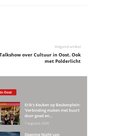
Volgend artikel
Talkshow over Cultuur in Oost. Ook
met Polderlicht
 in Oost
Erik’s Keuken op Beukenplein:
‘Verbinding maken met buurt
door goed en...
7 augustus 2026
Opening Night van