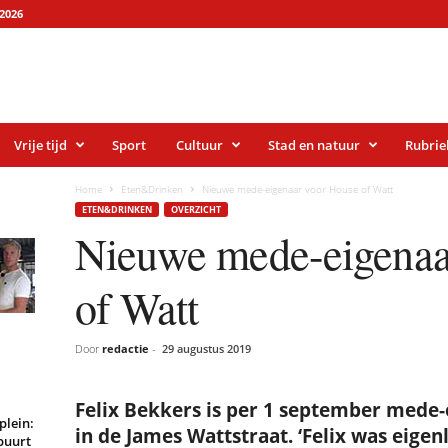
2026
Vrije tijd
Sport
Cultuur
Stad en natuur
Rubrie
Home
Eten&Drinken
Nieuwe mede-eigenaar voor House of Watt
ETEN&DRINKEN
OVERZICHT
Nieuwe mede-eigenaa
of Watt
Door
redactie
-
29 augustus 2019
Felix Bekkers is per 1 september mede-
plein:
in de James Wattstraat. ‘Felix was eigenl
buurt