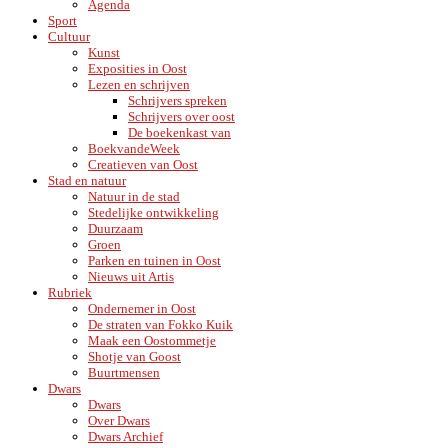
Agenda
Sport
Cultuur
Kunst
Exposities in Oost
Lezen en schrijven
Schrijvers spreken
Schrijvers over oost
De boekenkast van
BoekvandeWeek
Creatieven van Oost
Stad en natuur
Natuur in de stad
Stedelijke ontwikkeling
Duurzaam
Groen
Parken en tuinen in Oost
Nieuws uit Artis
Rubriek
Ondernemer in Oost
De straten van Fokko Kuik
Maak een Oostommetje
Shotje van Goost
Buurtmensen
Dwars
Dwars
Over Dwars
Dwars Archief