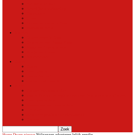
Natuur in de stad
Stedelijke ontwikkeling
Duurzaam
Groen
Parken en tuinen in Oost
Nieuws uit Artis
Rubriek
Ondernemer in Oost
De straten van Fokko Kuik
Maak een Oostommetje
Shotje van Goost
Buurtmensen
Dwars
Dwars
Over Dwars
Dwars Archief
Contact met Dwars
Meer
Contact met oost-online
oost-online op het beginscherm van je smartphone of tablet
Over oost-online
Meewerken aan oost-online
Het team
Abonneer gratis op de NieuwsMail
Doneer
Home
Dwars nieuws
Nijlganzen adopteren lelijk eendje