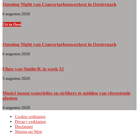
Opening Night van Concertgebouworkest in Oosterpark
6 augustus 2026
Uit in Oost
Opening Night van Concertgebouworkest in Oosterpark
6 augustus 2026
Films van Studio/K in week 32
5 augustus 2026
Musici tussen waterlelies en strijkers te midden van vleesetende
planten
4 augustus 2026
Cookie verklaring
Privacy verklaring
Disclaimer
Nieuws uit West