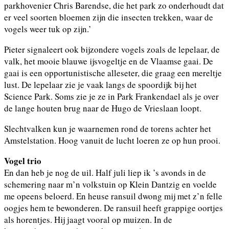
parkhovenier Chris Barendse, die het park zo onderhoudt dat
er veel soorten bloemen zijn die insecten trekken, waar de
vogels weer tuk op zijn.’
Pieter signaleert ook bijzondere vogels zoals de lepelaar, de
valk, het mooie blauwe ijsvogeltje en de Vlaamse gaai. De
gaai is een opportunistische alleseter, die graag een mereltje
lust. De lepelaar zie je vaak langs de spoordijk bij het
Science Park. Soms zie je ze in Park Frankendael als je over
de lange houten brug naar de Hugo de Vrieslaan loopt.
Slechtvalken kun je waarnemen rond de torens achter het
Amstelstation. Hoog vanuit de lucht loeren ze op hun prooi.
Vogel trio
En dan heb je nog de uil. Half juli liep ik ’s avonds in de
schemering naar m’n volkstuin op Klein Dantzig en voelde
me opeens beloerd. En heuse ransuil dwong mij met z’n felle
oogjes hem te bewonderen. De ransuil heeft grappige oortjes
als horentjes. Hij jaagt vooral op muizen. In de