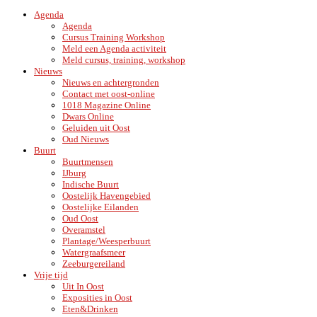
Agenda
Agenda
Cursus Training Workshop
Meld een Agenda activiteit
Meld cursus, training, workshop
Nieuws
Nieuws en achtergronden
Contact met oost-online
1018 Magazine Online
Dwars Online
Geluiden uit Oost
Oud Nieuws
Buurt
Buurtmensen
IJburg
Indische Buurt
Oostelijk Havengebied
Oostelijke Eilanden
Oud Oost
Overamstel
Plantage/Weesperbuurt
Watergraafsmeer
Zeeburgereiland
Vrije tijd
Uit In Oost
Exposities in Oost
Eten&Drinken