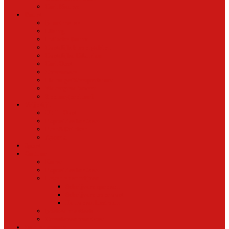
Oud Nieuws
Buurt
Buurtmensen
IJburg
Indische Buurt
Oostelijk Havengebied
Oostelijke Eilanden
Oud Oost
Overamstel
Plantage/Weesperbuurt
Watergraafsmeer
Zeeburgereiland
Vrije tijd
Uit In Oost
Exposities in Oost
Eten&Drinken
Agenda
Sport
Cultuur
Kunst
Exposities in Oost
Lezen en schrijven
Schrijvers spreken
Schrijvers over oost
De boekenkast van
BoekvandeWeek
Creatieven van Oost
Stad en natuur