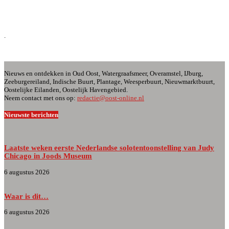
.
.
.
Nieuws en ontdekken in Oud Oost, Watergraafsmeer, Overamstel, IJburg,
Zeeburgereiland, Indische Buurt, Plantage, Weesperbuurt, Nieuwmarktbuurt,
Oostelijke Eilanden, Oostelijk Havengebied.
Neem contact met ons op:
redactie@oost-online.nl
Nieuwste berichten
Laatste weken eerste Nederlandse solotentoonstelling van Judy
Chicago in Joods Museum
6 augustus 2026
Waar is dit…
6 augustus 2026