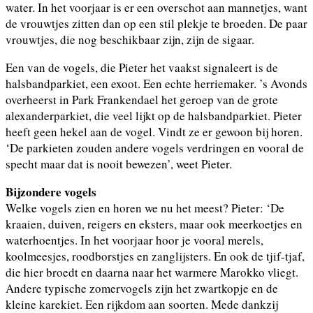
water. In het voorjaar is er een overschot aan mannetjes, want
de vrouwtjes zitten dan op een stil plekje te broeden. De paar
vrouwtjes, die nog beschikbaar zijn, zijn de sigaar.
Een van de vogels, die Pieter het vaakst signaleert is de
halsbandparkiet, een exoot. Een echte herriemaker. ’s Avonds
overheerst in Park Frankendael het geroep van de grote
alexanderparkiet, die veel lijkt op de halsbandparkiet. Pieter
heeft geen hekel aan de vogel. Vindt ze er gewoon bij horen.
‘De parkieten zouden andere vogels verdringen en vooral de
specht maar dat is nooit bewezen’, weet Pieter.
Bijzondere vogels
Welke vogels zien en horen we nu het meest? Pieter: ‘De
kraaien, duiven, reigers en eksters, maar ook meerkoetjes en
waterhoentjes. In het voorjaar hoor je vooral merels,
koolmeesjes, roodborstjes en zanglijsters. En ook de tjif-tjaf,
die hier broedt en daarna naar het warmere Marokko vliegt.
Andere typische zomervogels zijn het zwartkopje en de
kleine karekiet. Een rijkdom aan soorten. Mede dankzij