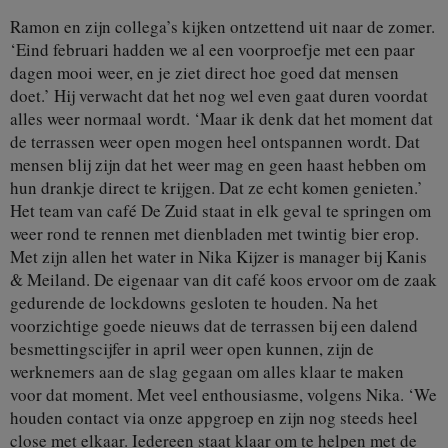
Ramon en zijn collega’s kijken ontzettend uit naar de zomer.
‘Eind februari hadden we al een voorproefje met een paar
dagen mooi weer, en je ziet direct hoe goed dat mensen
doet.’ Hij verwacht dat het nog wel even gaat duren voordat
alles weer normaal wordt. ‘Maar ik denk dat het moment dat
de terrassen weer open mogen heel ontspannen wordt. Dat
mensen blij zijn dat het weer mag en geen haast hebben om
hun drankje direct te krijgen. Dat ze echt komen genieten.’
Het team van café De Zuid staat in elk geval te springen om
weer rond te rennen met dienbladen met twintig bier erop.
Met zijn allen het water in Nika Kijzer is manager bij Kanis
& Meiland. De eigenaar van dit café koos ervoor om de zaak
gedurende de lockdowns gesloten te houden. Na het
voorzichtige goede nieuws dat de terrassen bij een dalend
besmettingscijfer in april weer open kunnen, zijn de
werknemers aan de slag gegaan om alles klaar te maken
voor dat moment. Met veel enthousiasme, volgens Nika. ‘We
houden contact via onze appgroep en zijn nog steeds heel
close met elkaar. Iedereen staat klaar om te helpen met de