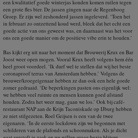
een kwalitatief goede winterjas konden komen ruilen tegen
een grote fles bier. De jassen gingen naar de Regenboog
Groep. Er zijn wel zeshonderd jassen ingeleverd. ‘Toen het
in februari zo ontzettend koud werd, bleek dat het echt een
goede actie van ons geweest was, en daarnaast was het voor
ons een goede manier om de positieve vibe erin te houden.’
Bas kijkt erg uit naar het moment dat Brouwerij Krux en Bar
Joost weer open mogen. Vooral Krux heeft volgens hem één
heel groot voordeel. ‘Ik durf wel te stellen dat wij het beste
coronaproof terras van Amsterdam hebben.’ Volgens de
brouwer/kroegeigenaar hebben ze dan ook een hele goede
zomer gedraaid. ‘De beperkingen pasten ons eigenlijk wel:
we hebben veel ruimte en mensen kunnen goed afstand
houden. Zodra het weer mag, gaan we los.’ Ook bij café-
restaurant NAP aan de Krijn Taconiskade op IJburg hebben
ze niet stilgezeten. Roel Geijsen is een van de twee
eigenaren. ‘In de eerste lockdown zijn we begonnen met
schilderen van de plafonds en schoonmaken. Als je dicht
gaat verstoft je zaak en we willen graag bezig blijven,