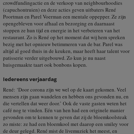
crowdfundingactie en de verkoop van neighbourhoodies
(capuchontruien) en deze acties geven uitbaters René
Poortman en Parel Voerman een mentale oppepper. Ze zijn
opengebleven voor afhaal en bezorging en daarnaast
stoppen ze hun tijd en energie in het verbeteren van het
restaurant. Zo is René op het moment dat wij hem spreken
bezig met het opnieuw betimmeren van de bar. Parel was
altijd al goed thuis in de keuken, maar heeft haar talent voor
patisserie verder uitgebouwd. Zo kun je nu naast
huisgemaakte taart ook bonbons kopen.
Iedereens verjaardag
René: ‘Door corona zijn we wel op de kaart gekomen. Veel
mensen zijn gaan wandelen en hebben ons gevonden nu, en
die vertellen dat weer door.’ Ook de vaste gasten weten het
café nog te vinden. Eén van hen had een originele manier
gevonden om te kennen te geven dat zij de bloemkoolsteak
zo miste: ze had een bloemkool met daarop een smiley voor
de deur gelegd. René mist de livemuziek het meest, en