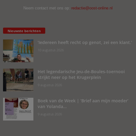
Neem contact met ons op:
redactie@oost-online.nl
Nieuwste berichten
‘Iedereen heeft recht op genot, zei een klant.’
10 augustus 2026
Het legendarische Jeu-de-Boules-toernooi
strijkt neer op het Krugerplein
9 augustus 2026
Boek van de Week | ‘Brief aan mijn moeder’
van Yolanda...
9 augustus 2026