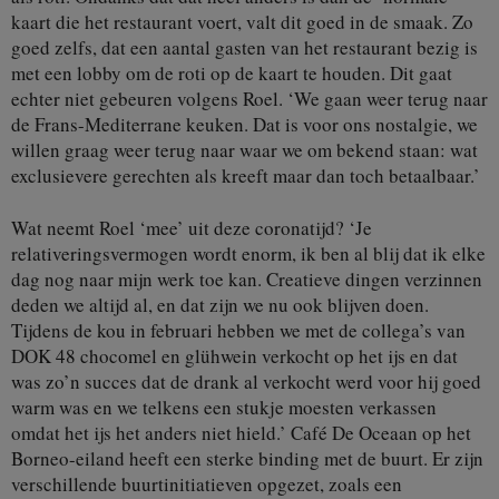
kaart die het restaurant voert, valt dit goed in de smaak. Zo
goed zelfs, dat een aantal gasten van het restaurant bezig is
met een lobby om de roti op de kaart te houden. Dit gaat
echter niet gebeuren volgens Roel. ‘We gaan weer terug naar
de Frans-Mediterrane keuken. Dat is voor ons nostalgie, we
willen graag weer terug naar waar we om bekend staan: wat
exclusievere gerechten als kreeft maar dan toch betaalbaar.’
Wat neemt Roel ‘mee’ uit deze coronatijd? ‘Je
relativeringsvermogen wordt enorm, ik ben al blij dat ik elke
dag nog naar mijn werk toe kan. Creatieve dingen verzinnen
deden we altijd al, en dat zijn we nu ook blijven doen.
Tijdens de kou in februari hebben we met de collega’s van
DOK 48 chocomel en glühwein verkocht op het ijs en dat
was zo’n succes dat de drank al verkocht werd voor hij goed
warm was en we telkens een stukje moesten verkassen
omdat het ijs het anders niet hield.’ Café De Oceaan op het
Borneo-eiland heeft een sterke binding met de buurt. Er zijn
verschillende buurtinitiatieven opgezet, zoals een