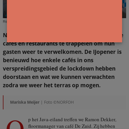
René Poortman van café De Oceaan.
Na een (veel te) lange coronawinter staan de
cafés en restaurants te trappelen om hun
gasten weer te verwelkomen. De IJopener is
benieuwd hoe enkele cafés in ons
verspreidingsgebied de lockdown hebben
doorstaan en wat we kunnen verwachten
zodra we weer het terras op mogen.
Mariska Meijer
| Foto ©NORFOH
O
p het Java-eiland treffen we Ramon Dekker,
floormanager van café De Zuid. Zij hebben