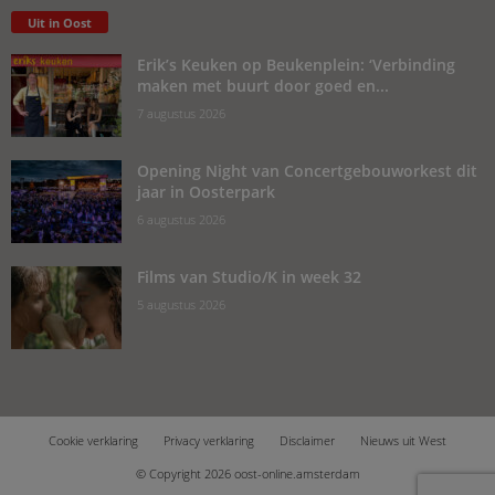
Uit in Oost
Erik’s Keuken op Beukenplein: ‘Verbinding
maken met buurt door goed en...
7 augustus 2026
Opening Night van Concertgebouworkest dit
jaar in Oosterpark
6 augustus 2026
Films van Studio/K in week 32
5 augustus 2026
Cookie verklaring
Privacy verklaring
Disclaimer
Nieuws uit West
© Copyright 2026 oost-online.amsterdam