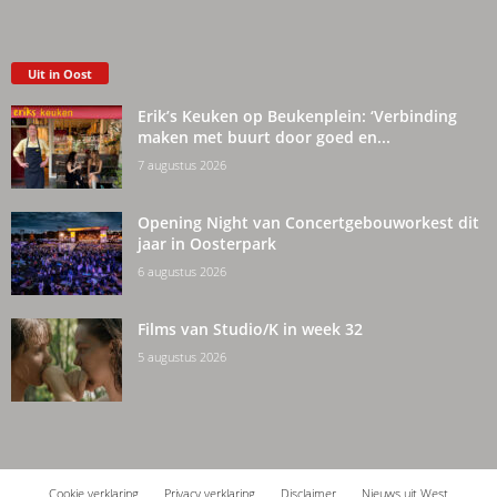
Uit in Oost
Erik’s Keuken op Beukenplein: ‘Verbinding
maken met buurt door goed en...
7 augustus 2026
Opening Night van Concertgebouworkest dit
jaar in Oosterpark
6 augustus 2026
Films van Studio/K in week 32
5 augustus 2026
Cookie verklaring
Privacy verklaring
Disclaimer
Nieuws uit West