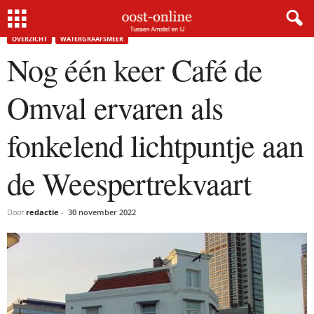
Home
Overzicht
Nog één keer Café de Omval ervaren als fonkelend lichtpuntje aan de...
OVERZICHT
WATERGRAAFSMEER
Nog één keer Café de
Omval ervaren als
fonkelend lichtpuntje aan
de Weespertrekvaart
Door
redactie
-
30 november 2022