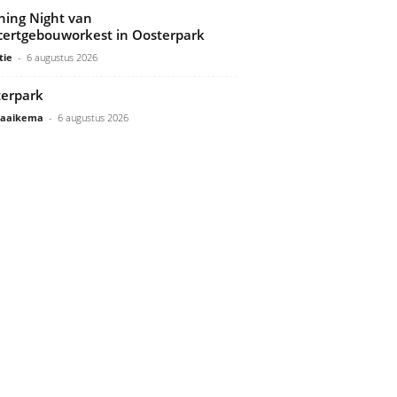
ing Night van
ertgebouworkest in Oosterpark
tie
-
6 augustus 2026
erpark
Gaaikema
-
6 augustus 2026