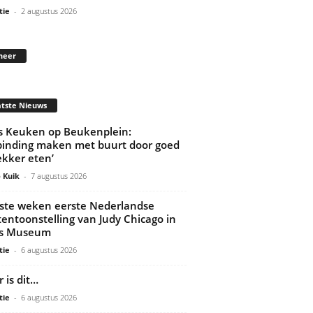
tie
-
2 augustus 2026
neer
tste Nieuws
’s Keuken op Beukenplein:
binding maken met buurt door goed
ekker eten’
 Kuik
-
7 augustus 2026
ste weken eerste Nederlandse
tentoonstelling van Judy Chicago in
ds Museum
tie
-
6 augustus 2026
 is dit…
tie
-
6 augustus 2026