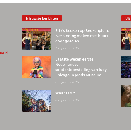
Nieuwste berichten
Uit
Erik’s Keuken op Beukenplein:
‘Verbinding maken met buurt
door goed en...
7 augustus 2026
ne.nl
Laatste weken eerste
Nederlandse
solotentoonstelling van Judy
Chicago in Joods Museum
6 augustus 2026
Waar is dit…
6 augustus 2026