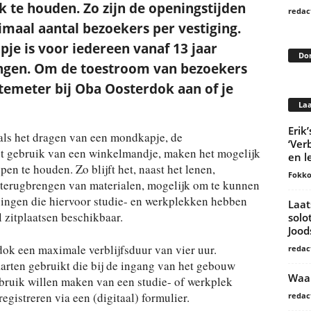
k te houden. Zo zijn de openingstijden
redac
maal aantal bezoekers per vestiging.
e is voor iedereen vanaf 13 jaar
Do
ingen
. Om de toestroom van bezoekers
temeter bij Oba Oosterdok aan of je
Laa
Erik
als het dragen van een mondkapje, de
‘Ver
t gebruik van een winkelmandje, maken het mogelijk
en l
en te houden. Zo blijft het, naast het lenen,
Fokko
 terugbrengen van materialen, mogelijk om te kunnen
igingen die hiervoor studie- en werkplekken hebben
Laat
l zitplaatsen beschikbaar.
solo
Joo
ok een maximale verblijfsduur van vier uur.
redac
rten gebruikt die bij de ingang van het gebouw
Waar
bruik willen maken van een studie- of werkplek
egistreren via een (digitaal) formulier.
redac