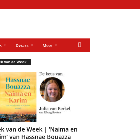
k
Dwars
Meer
ek van de Week
k van de Week | ‘Naima en
im’ van Hassnae Bouazza