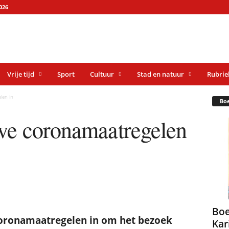
026
Vrije tijd
Sport
Cultuur
Stad en natuur
Rubrie
len in
Bo
we coronamaatregelen
Boe
oronamaatregelen in om het bezoek
Kar