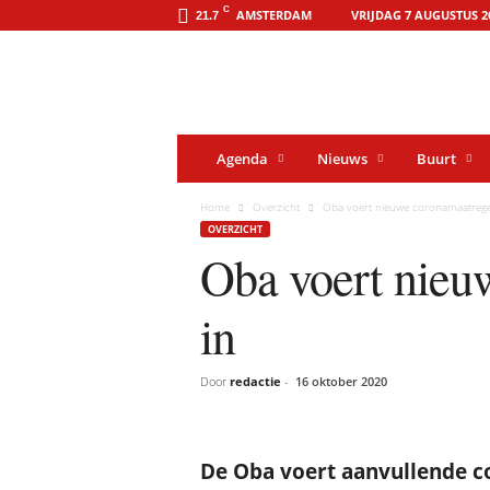
o
C
AMSTERDAM
VRIJDAG 7 AUGUSTUS 2
21.7
o
s
t
-
o
n
l
i
Agenda
Nieuws
Buurt
n
e
.
Home
Overzicht
Oba voert nieuwe coronamaatrege
a
OVERZICHT
m
s
Oba voert nieu
t
e
r
in
d
a
m
Door
redactie
-
16 oktober 2020
De Oba voert aanvullende c