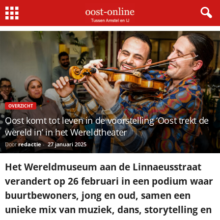
Home
Uit In Oost
Oost komt tot leven in de voorstelling ‘Oost trekt de wereld in’...
OVERZICHT
Oost komt tot leven in de voorstelling ‘Oost trekt de
wereld in’ in het Wereldtheater
Door
redactie
-
27 januari 2025
Het Wereldmuseum aan de Linnaeusstraat
verandert op 26 februari in een podium waar
buurtbewoners, jong en oud, samen een
unieke mix van muziek, dans, storytelling en