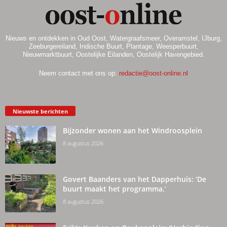
Nieuws en ontdekken in Oud Oost, Watergraafsmeer, Overamstel, IJburg,
Zeeburgereiland, Indische Buurt, Plantage, Weesperbuurt,
Nieuwmarktbuurt, Oostelijke Eilanden, Oostelijk Havengebied.
Neem contact met ons op:
redactie@oost-online.nl
Nieuwste berichten
Bijzonder wonen aan het Windroosplein
8 augustus 2026
Govert Baanders van het Dapperhuis: ‘De
buurt maakt het programma.’
8 augustus 2026