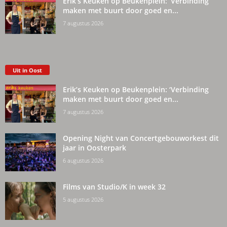
Erik’s Keuken op Beukenplein: ‘Verbinding
maken met buurt door goed en...
7 augustus 2026
Uit in Oost
Erik’s Keuken op Beukenplein: ‘Verbinding
maken met buurt door goed en...
7 augustus 2026
Opening Night van Concertgebouworkest dit
jaar in Oosterpark
6 augustus 2026
Films van Studio/K in week 32
5 augustus 2026