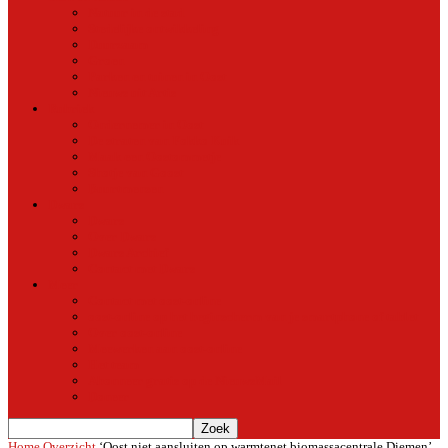
Natuur in de stad
Stedelijke ontwikkeling
Duurzaam
Groen
Parken en tuinen in Oost
Nieuws uit Artis
Rubriek
Ondernemer in Oost
De straten van Fokko Kuik
Maak een Oostommetje
Shotje van Goost
Buurtmensen
Dwars
Dwars
Over Dwars
Dwars Archief
Contact met Dwars
Meer
Contact met oost-online
oost-online op het beginscherm van je smartphone of tablet
Over oost-online
Meewerken aan oost-online
Het team
Abonneer gratis op de NieuwsMail
Doneer
Home
Overzicht
‘Oost niet aansluiten op warmtenet biomassacentrale Diemen’