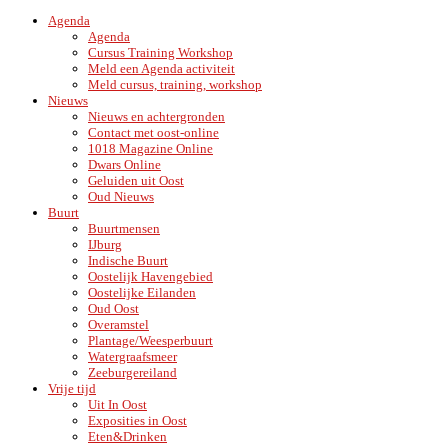
Agenda
Agenda
Cursus Training Workshop
Meld een Agenda activiteit
Meld cursus, training, workshop
Nieuws
Nieuws en achtergronden
Contact met oost-online
1018 Magazine Online
Dwars Online
Geluiden uit Oost
Oud Nieuws
Buurt
Buurtmensen
IJburg
Indische Buurt
Oostelijk Havengebied
Oostelijke Eilanden
Oud Oost
Overamstel
Plantage/Weesperbuurt
Watergraafsmeer
Zeeburgereiland
Vrije tijd
Uit In Oost
Exposities in Oost
Eten&Drinken