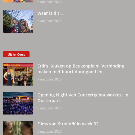
6 augustus 2026
Waar is dit…
6 augustus 2026
Uit in Oost
Erik’s Keuken op Beukenplein: ‘Verbinding
maken met buurt door goed en...
7 augustus 2026
Opening Night van Concertgebouworkest in
Oosterpark
6 augustus 2026
Films van Studio/K in week 32
5 augustus 2026