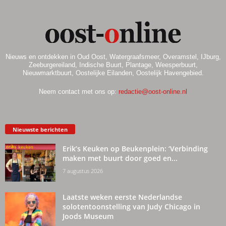
Nieuws en ontdekken in Oud Oost, Watergraafsmeer, Overamstel, IJburg,
Zeeburgereiland, Indische Buurt, Plantage, Weesperbuurt,
Nieuwmarktbuurt, Oostelijke Eilanden, Oostelijk Havengebied.
Neem contact met ons op:
redactie@oost-online.nl
Nieuwste berichten
Erik’s Keuken op Beukenplein: ‘Verbinding
maken met buurt door goed en...
7 augustus 2026
Laatste weken eerste Nederlandse
solotentoonstelling van Judy Chicago in
Joods Museum