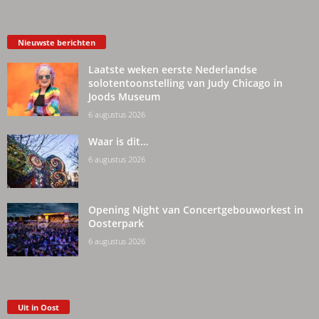
Nieuwste berichten
Laatste weken eerste Nederlandse
solotentoonstelling van Judy Chicago in
Joods Museum
6 augustus 2026
Waar is dit…
6 augustus 2026
Opening Night van Concertgebouworkest in
Oosterpark
6 augustus 2026
Uit in Oost