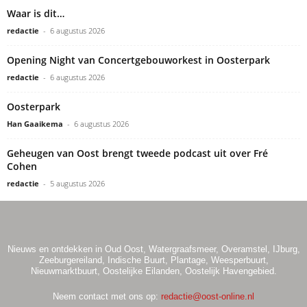
Waar is dit…
redactie
-
6 augustus 2026
Opening Night van Concertgebouworkest in Oosterpark
redactie
-
6 augustus 2026
Oosterpark
Han Gaaikema
-
6 augustus 2026
Geheugen van Oost brengt tweede podcast uit over Fré
Cohen
redactie
-
5 augustus 2026
Nieuws en ontdekken in Oud Oost, Watergraafsmeer, Overamstel, IJburg,
Zeeburgereiland, Indische Buurt, Plantage, Weesperbuurt,
Nieuwmarktbuurt, Oostelijke Eilanden, Oostelijk Havengebied.
Neem contact met ons op:
redactie@oost-online.nl