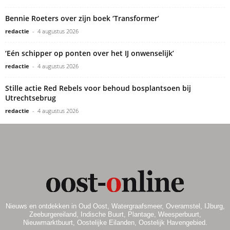
Bennie Roeters over zijn boek ‘Transformer’
redactie
-
4 augustus 2026
‘Eén schipper op ponten over het IJ onwenselijk’
redactie
-
4 augustus 2026
Stille actie Red Rebels voor behoud bosplantsoen bij
Utrechtsebrug
redactie
-
4 augustus 2026
Nieuws en ontdekken in Oud Oost, Watergraafsmeer, Overamstel, IJburg,
Zeeburgereiland, Indische Buurt, Plantage, Weesperbuurt,
Nieuwmarktbuurt, Oostelijke Eilanden, Oostelijk Havengebied.