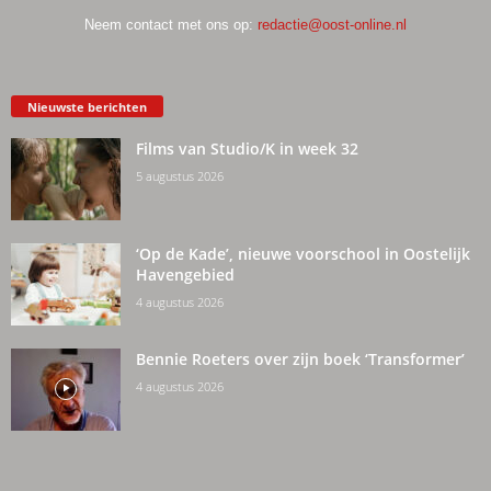
Neem contact met ons op:
redactie@oost-online.nl
Nieuwste berichten
Films van Studio/K in week 32
5 augustus 2026
‘Op de Kade’, nieuwe voorschool in Oostelijk
Havengebied
4 augustus 2026
Bennie Roeters over zijn boek ‘Transformer’
4 augustus 2026