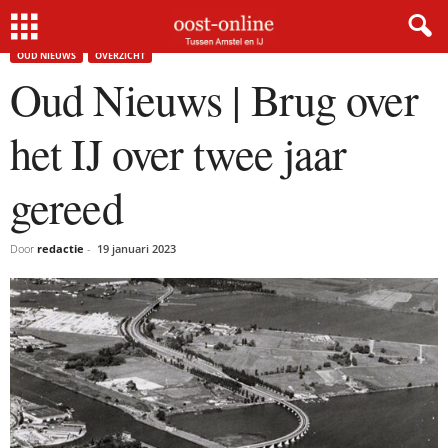
Home
Oud Nieuws
Oud Nieuws | Brug over het IJ over twee jaar gereed
OUD NIEUWS
OVERZICHT
Oud Nieuws | Brug over
het IJ over twee jaar
gereed
Door
redactie
-
19 januari 2023