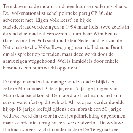
Tien dagen na de moord vindt een buurtvergadering plaats.
De ‘volksnationalistische’ politieke partij CP 86, die
adverteert met ‘Eigen Volk Eerst’ en bij de
stadsdeelraadverkiezingen in 1994 maar liefst twee zetels in
de stadsdeelraad zal veroveren, stuurt haar Wim Beaux
(later voorzitter Volksnationalisten Nederland, en van de
Nationalistische Volks Beweging) naar de Indische Buurt
om als spreker op te treden, maar deze wordt door de
aanwezigen weggehoond. Wel is inmiddels door enkele
bewoners een buurtwacht opgericht.
De enige maanden later aangehouden dader blijkt een
zekere Mohammed B. te zijn, een 17-jarige jongen van
Marokkaanse afkomst. De moord op Hartman is niet zijn
eerste wapenfeit op dit gebied. Al twee jaar eerder doodde
hij op 15-jarige leeftijd tijdens een inbraak een 50-jarige
weduwe, werd daarvoor in een jeugdinrichting opgenomen
maar keerde niet terug na een weekendverlof. De weduwe
Hartman spreekt zich in onder andere De Telegraaf zeer