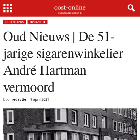
Home
Oud Nieuws
Oud Nieuws | De 51-jarige sigarenwinkelier André Hartman
vermoord
OUD NIEUWS
OVERZICHT
Oud Nieuws | De 51-
jarige sigarenwinkelier
André Hartman
vermoord
Door
redactie
-
9 april 2021