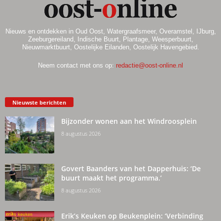
Nieuws en ontdekken in Oud Oost, Watergraafsmeer, Overamstel, IJburg,
Zeeburgereiland, Indische Buurt, Plantage, Weesperbuurt,
Nieuwmarktbuurt, Oostelijke Eilanden, Oostelijk Havengebied.
Neem contact met ons op:
redactie@oost-online.nl
Nieuwste berichten
Bijzonder wonen aan het Windroosplein
8 augustus 2026
Govert Baanders van het Dapperhuis: ‘De
buurt maakt het programma.’
8 augustus 2026
Erik’s Keuken op Beukenplein: ‘Verbinding