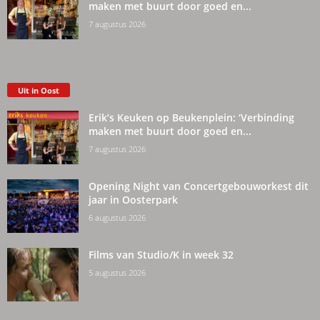
maken met buurt door goed en...
7 augustus 2026
Uit in Oost
Erik’s Keuken op Beukenplein: ‘Verbinding
maken met buurt door goed en...
7 augustus 2026
Opening Night van Concertgebouworkest dit
jaar in Oosterpark
6 augustus 2026
Films van Studio/K in week 32
5 augustus 2026