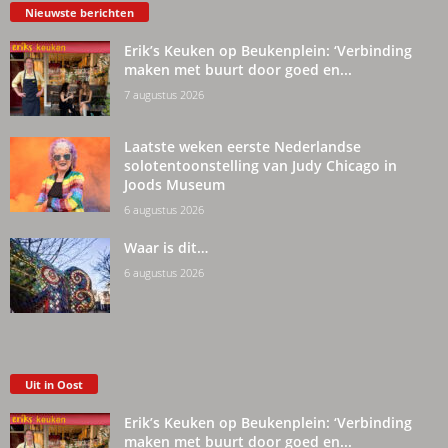
Nieuwste berichten
Erik’s Keuken op Beukenplein: ‘Verbinding
maken met buurt door goed en...
7 augustus 2026
Laatste weken eerste Nederlandse
solotentoonstelling van Judy Chicago in
Joods Museum
6 augustus 2026
Waar is dit…
6 augustus 2026
Uit in Oost
Erik’s Keuken op Beukenplein: ‘Verbinding
maken met buurt door goed en...