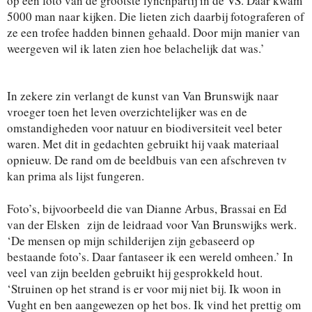
op een foto van de grootste lynchpartij in de VS. Daar kwam
5000 man naar kijken. Die lieten zich daarbij fotograferen of
ze een trofee hadden binnen gehaald. Door mijn manier van
weergeven wil ik laten zien hoe belachelijk dat was.’
In zekere zin verlangt de kunst van Van Brunswijk naar
vroeger toen het leven overzichtelijker was en de
omstandigheden voor natuur en biodiversiteit veel beter
waren. Met dit in gedachten gebruikt hij vaak materiaal
opnieuw. De rand om de beeldbuis van een afschreven tv
kan prima als lijst fungeren.
Foto’s, bijvoorbeeld die van Dianne Arbus, Brassai en Ed
van der Elsken zijn de leidraad voor Van Brunswijks werk.
‘De mensen op mijn schilderijen zijn gebaseerd op
bestaande foto’s. Daar fantaseer ik een wereld omheen.’ In
veel van zijn beelden gebruikt hij gesprokkeld hout.
‘Struinen op het strand is er voor mij niet bij. Ik woon in
Vught en ben aangewezen op het bos. Ik vind het prettig om