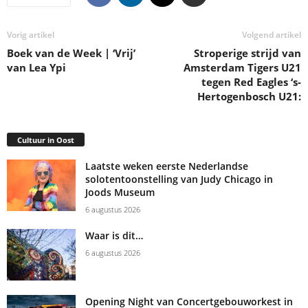
Vorig artikel
Volgend artikel
Boek van de Week | ‘Vrij’
Stroperige strijd van
van Lea Ypi
Amsterdam Tigers U21
tegen Red Eagles ‘s-
Hertogenbosch U21:
Cultuur in Oost
Laatste weken eerste Nederlandse
solotentoonstelling van Judy Chicago in
Joods Museum
6 augustus 2026
Waar is dit…
6 augustus 2026
Opening Night van Concertgebouworkest in