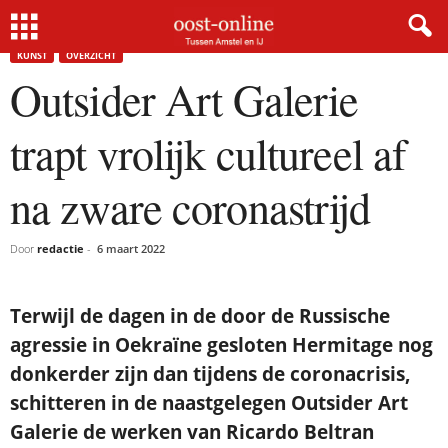
Home
Kunst
Outsider Art Galerie trapt vrolijk cultureel af na zware coronastrijd
KUNST
OVERZICHT
Outsider Art Galerie
trapt vrolijk cultureel af
na zware coronastrijd
Door
redactie
-
6 maart 2022
Terwijl de dagen in de door de Russische
agressie in Oekraïne gesloten Hermitage nog
donkerder zijn dan tijdens de coronacrisis,
schitteren in de naastgelegen Outsider Art
Galerie de werken van Ricardo Beltran