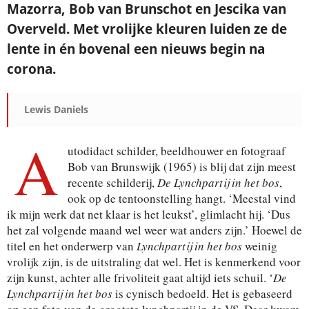
Mazorra, Bob van Brunschot en Jescika van
Overveld. Met vrolijke kleuren luiden ze de
lente in én bovenal een nieuws begin na
corona.
Lewis Daniels
A
utodidact schilder, beeldhouwer en fotograaf
Bob van Brunswijk (1965) is blij dat zijn meest
recente schilderij,
De Lynchpartij in het bos
,
ook op de tentoonstelling hangt. ‘Meestal vind
ik mijn werk dat net klaar is het leukst’, glimlacht hij. ‘Dus
het zal volgende maand wel weer wat anders zijn.’ Hoewel de
titel en het onderwerp van
Lynchpartij in het bos
weinig
vrolijk zijn, is de uitstraling dat wel. Het is kenmerkend voor
zijn kunst, achter alle frivoliteit gaat altijd iets schuil. ‘
De
Lynchpartij in het bos
is cynisch bedoeld. Het is gebaseerd