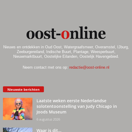
Nieuws en ontdekken in Oud Oost, Watergraafsmeer, Overamstel, IJburg,
Zeeburgereiland, Indische Buurt, Plantage, Weesperbuurt,
Nieuwmarktbuurt, Oostelijke Eilanden, Oostelijk Havengebied.
Neem contact met ons op:
redactie@oost-online.nl
Nieuwste berichten
Laatste weken eerste Nederlandse
solotentoonstelling van Judy Chicago in
Joods Museum
6 augustus 2026
Waar is dit…