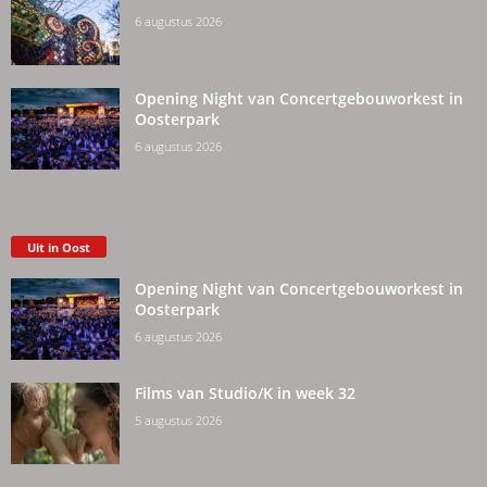
6 augustus 2026
Opening Night van Concertgebouworkest in
Oosterpark
6 augustus 2026
Uit in Oost
Opening Night van Concertgebouworkest in
Oosterpark
6 augustus 2026
Films van Studio/K in week 32
5 augustus 2026