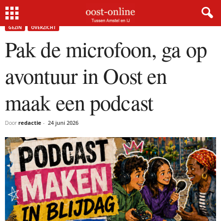
Home
Gezin
Pak de microfoon, ga op avontuur in Oost en maak een podcast
GEZIN
OVERZICHT
Pak de microfoon, ga op
avontuur in Oost en
maak een podcast
Door
redactie
-
24 juni 2026