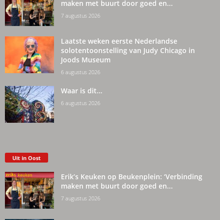
maken met buurt door goed en...
7 augustus 2026
Laatste weken eerste Nederlandse
solotentoonstelling van Judy Chicago in
Joods Museum
6 augustus 2026
Waar is dit…
6 augustus 2026
Uit in Oost
Erik’s Keuken op Beukenplein: ‘Verbinding
maken met buurt door goed en...
7 augustus 2026