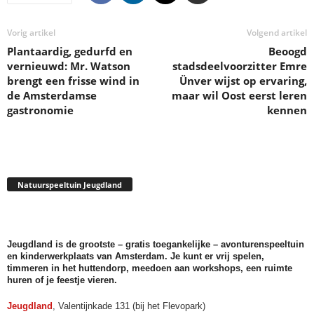
Vorig artikel
Volgend artikel
Plantaardig, gedurfd en
Beoogd
vernieuwd: Mr. Watson
stadsdeelvoorzitter Emre
brengt een frisse wind in
Ünver wijst op ervaring,
de Amsterdamse
maar wil Oost eerst leren
gastronomie
kennen
Natuurspeeltuin Jeugdland
.
Jeugdland is de grootste – gratis toegankelijke – avonturenspeeltuin
en kinderwerkplaats van Amsterdam. Je kunt er vrij spelen,
timmeren in het huttendorp, meedoen aan workshops, een ruimte
huren of je feestje vieren.
Jeugdland
, Valentijnkade 131 (bij het Flevopark)