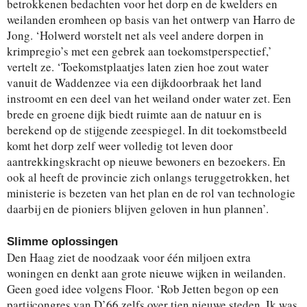
betrokkenen bedachten voor het dorp en de kwelders en
weilanden eromheen op basis van het ontwerp van Harro de
Jong. ‘Holwerd worstelt net als veel andere dorpen in
krimpregio’s met een gebrek aan toekomstperspectief,’
vertelt ze. ‘Toekomstplaatjes laten zien hoe zout water
vanuit de Waddenzee via een dijkdoorbraak het land
instroomt en een deel van het weiland onder water zet. Een
brede en groene dijk biedt ruimte aan de natuur en is
berekend op de stijgende zeespiegel. In dit toekomstbeeld
komt het dorp zelf weer volledig tot leven door
aantrekkingskracht op nieuwe bewoners en bezoekers. En
ook al heeft de provincie zich onlangs teruggetrokken, het
ministerie is bezeten van het plan en de rol van technologie
daarbij en de pioniers blijven geloven in hun plannen’.
Slimme oplossingen
Den Haag ziet de noodzaak voor één miljoen extra
woningen en denkt aan grote nieuwe wijken in weilanden.
Geen goed idee volgens Floor. ‘Rob Jetten begon op een
partijcongres van D’66 zelfs over tien nieuwe steden. Ik was