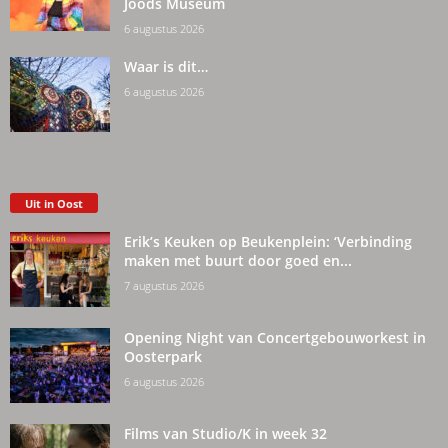
Joods Museum
6 augustus 2026
Waar is dit…
6 augustus 2026
Uit in Oost
Erik’s Keuken op Beukenplein: ‘Verbinding
maken met buurt door goed en...
7 augustus 2026
Opening Night van Concertgebouworkest in
Oosterpark
6 augustus 2026
Films van Studio/K in week 32